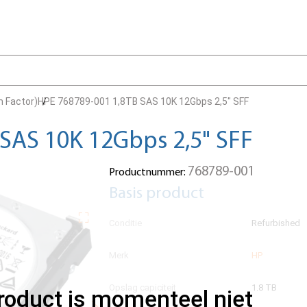
m Factor)
HPE 768789-001 1,8TB SAS 10K 12Gbps 2,5" SFF
SAS 10K 12Gbps 2,5" SFF
768789-001
Productnummer:
Basis product
Conditie
Refurbished
Merk
HP
Opslag capiciteit
1.8 TB
product is momenteel niet