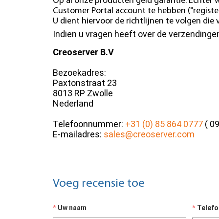
Op al onze producten geld garantie. Echter w
Customer Portal account te hebben ("register
U dient hiervoor de richtlijnen te volgen di
Indien u vragen heeft over de verzending
Creoserver B.V
Bezoekadres:
Paxtonstraat 23
8013 RP Zwolle
Nederland
Telefoonnummer:
+31 (0) 85 864 0777
( 09
E-mailadres:
sales@creoserver.com
Voeg recensie toe
Uw naam
Telef