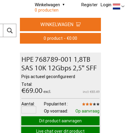
Winkelwagen
Register
Login
0 producten
WINKELWAGEN
0 product - €0.00
HPE 768789-001 1,8TB
SAS 10K 12Gbps 2,5" SFF
Prijs actueel geconfigureerd
Total:
€69.00
excl.
incl: €83.49
Aantal:
Populariteit :
Op voorraad:
Op aanvraag
Dit product aanvragen
Live chat over dit product