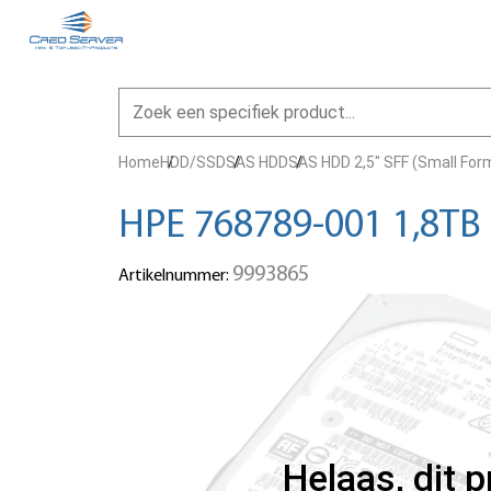
Home
HDD/SSD
SAS HDD
SAS HDD 2,5" SFF (Small For
HPE 768789-001 1,8TB 
9993865
Artikelnummer:
Helaas, dit 