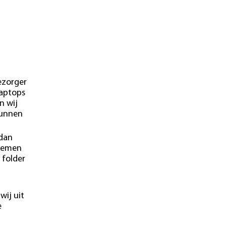
ezorger
laptops
n wij
kunnen
 dan
blemen
 folder
wij uit
e