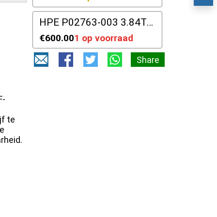
HPE P02763-003 3.84TB SAS 12Gbps Samsung PM1643 2,5" SFF
€600.00
1 op voorraad
Share
F-
f te
me
rheid.