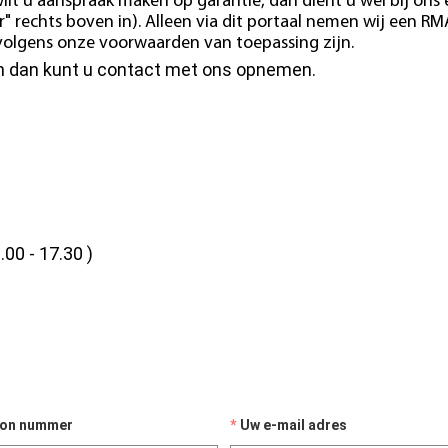
ilt u aanspraak maken op garantie, dan dient u wel bij ons
" rechts boven in). Alleen via dit portaal nemen wij een RM
e volgens onze voorwaarden van toepassing zijn.
en dan kunt u contact met ons opnemen.
.00 - 17.30 )
oon nummer
Uw e-mail adres