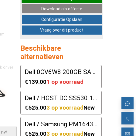
Download als offerte
Configuratie Opslaan
Vraag over dit product
orm
Beschikbare
alternatieven
k drive)
Dell 0CV6W8 200GB SAS 12G SFF
€139.00
1 op voorraad
Dell / HGST DC SS530 1.92TB SAS 12Gbps TLC RI SSD | DP/N: DFWY2
€525.00
3 op voorraad
New
Dell / Samsung PM1643a 1.92TB 12Gbps TLC RI SAS | DP/N: 498F8
€525.00
3 op voorraad
New