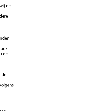
wij de
ndere
onden
Oook
u de
m de
 volgens