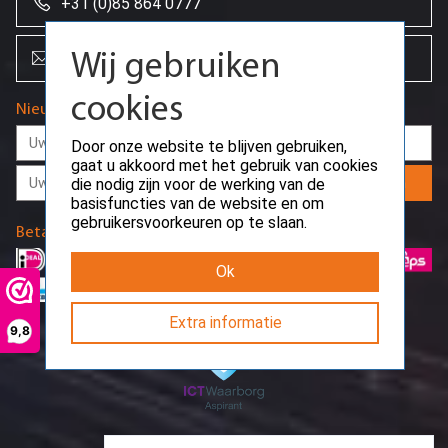
+31 (0)85 864 0777
info@creoserver.com
Wij gebruiken
cookies
Nieuwsbrief
Door onze website te blijven gebruiken,
gaat u akkoord met het gebruik van cookies
Aanmelden
die nodig zijn voor de werking van de
basisfuncties van de website en om
gebruikersvoorkeuren op te slaan.
Betaalmethodes
Ok
Extra informatie
9,8