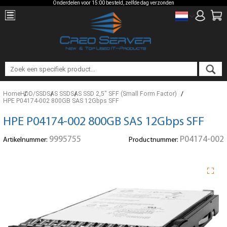
Onderdelen voor 15:00 besteld, zelfde dag verzonden
Home
HDD/SSD
SAS SSD
SAS SSD 2,5" SFF (Small Form Factor)
HPE P04174-002 800GB SAS 12Gbps SFF
HPE P04174-002 800GB SAS 12Gbps SFF
9995755
P04174-002
Artikelnummer:
Productnummer: