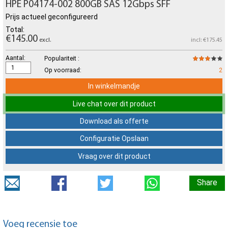
HPE P04174-002 800GB SAS 12Gbps SFF
Prijs actueel geconfigureerd
Total:
€145.00
excl.
incl: €175.45
Aantal:
Populariteit :
Op voorraad:
2
In winkelmandje
Live chat over dit product
Download als offerte
Configuratie Opslaan
Vraag over dit product
Share
Voeg recensie toe