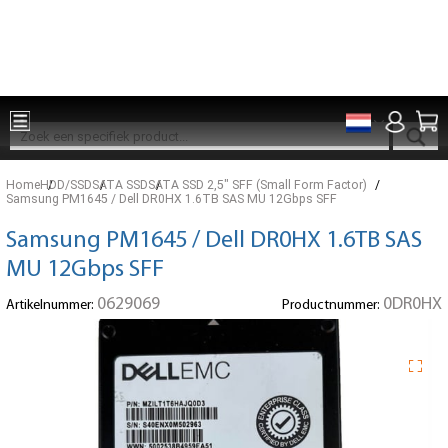
Onderdelen voor 15:00 besteld, zelfde dag verzonden
Home
HDD/SSD
SATA SSD
SATA SSD 2,5" SFF (Small Form Factor)
Samsung PM1645 / Dell DR0HX 1.6TB SAS MU 12Gbps SFF
Samsung PM1645 / Dell DR0HX 1.6TB SAS
MU 12Gbps SFF
0629069
0DR0HX
Artikelnummer:
Productnummer: