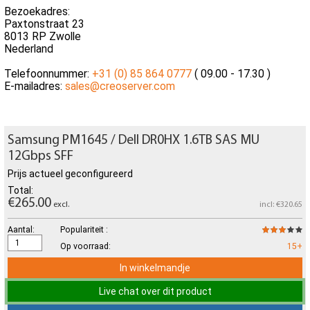
Bezoekadres:
Paxtonstraat 23
8013 RP Zwolle
Nederland
Telefoonnummer:
+31 (0) 85 864 0777
( 09.00 - 17.30 )
E-mailadres:
sales@creoserver.com
Samsung PM1645 / Dell DR0HX 1.6TB SAS MU
12Gbps SFF
Prijs actueel geconfigureerd
Total:
€265.00
excl.
incl: €320.65
Aantal:
Populariteit :
Op voorraad:
15+
In winkelmandje
Live chat over dit product