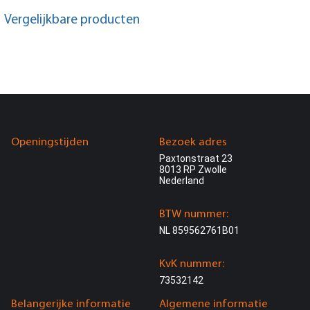
Vergelijkbare producten
Openingstijden
Bezoek adres
Paxtonstraat 23
8013 RP Zwolle
Nederland
BTW nummer:
NL 859562761B01
KvK nummer:
73532142
Belangerijke informatie
Algemene informatie