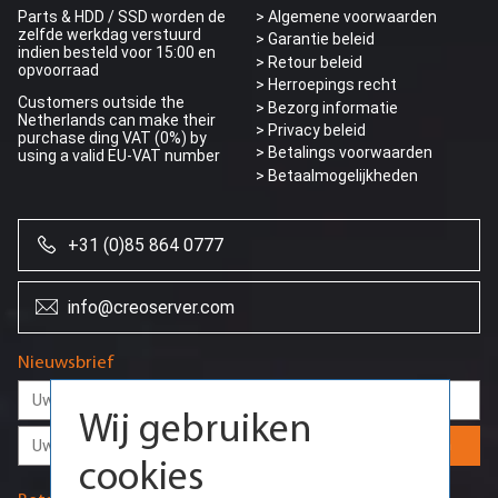
Parts & HDD / SSD worden de
> Algemene voorwaarden
zelfde werkdag verstuurd
> Garantie beleid
indien besteld voor 15:00 en
> Retour beleid
opvoorraad
> Herroepings recht
Customers outside the
> Bezorg informatie
Netherlands can make their
>
Privacy beleid
purchase ding VAT (0%) by
> Betalings voorwaarden
using a valid EU-VAT number
> Betaalmogelijkheden
+31 (0)85 864 0777
info@creoserver.com
Wij gebruiken
cookies
Nieuwsbrief
Door onze website te blijven gebruiken,
gaat u akkoord met het gebruik van cookies
Aanmelden
die nodig zijn voor de werking van de
basisfuncties van de website en om
gebruikersvoorkeuren op te slaan.