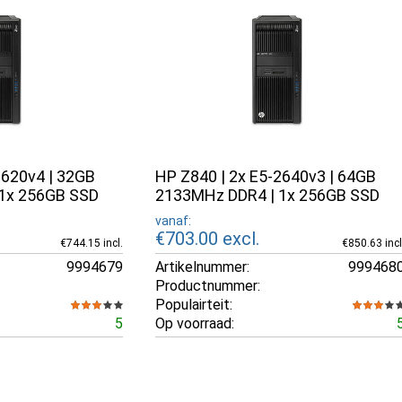
2620v4 | 32GB
HP Z840 | 2x E5-2640v3 | 64GB
1x 256GB SSD
2133MHz DDR4 | 1x 256GB SSD
vanaf:
€703.00
excl.
€744.15 incl.
€850.63 incl
9994679
Artikelnummer:
999468
Productnummer:
Populairteit:
5
Op voorraad: