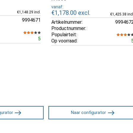
vanaf:
€1,178.00
excl.
€1,148.29 incl.
€1,425.38 incl
9994671
Artikelnummer:
999467
Productnummer:
Populairteit:
5
Op voorraad:
gurator
Naar configurator