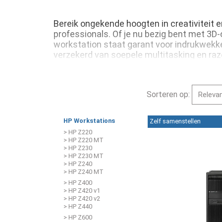
Bereik ongekende hoogten in creativiteit 
professionals. Of je nu bezig bent met 3D
workstation staat garant voor indrukwekke
verzekerd van soepele multitasking en raz
Sorteren op:
HP Workstations
Zelf samenstellen
> HP Z220
> HP Z220 MT
> HP Z230
> HP Z230 MT
> HP Z240
> HP Z240 MT
> HP Z400
> HP Z420 v1
> HP Z420 v2
> HP Z440
> HP Z600