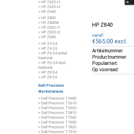
> HP Z620 v1
> HP Z620 v2
> HP Z640
> HP Z800
> HP Z800W
HP Z840
> HP Z820 v1
> HP Z820 v2
vanaf:
> HP Z840
€565.00
excl.
> HP Z4 G4
> HP Z4 G5
Artikelnummer:
> HP Z6 G4 enkel
Productnummer:
heatsink
Populairteit:
> HP Z6 G4 dual
heatsink
Op voorraad:
> HP Z8 G4
> HP Z8 G5
Dell Precision
Workstations
> Dell Precision T3600
> Dell Precision T3610
> Dell Precision T3620
> Dell Precision T5810
> Dell Precision T7500
> Dell Precision T7600
> Dell Precision T7820
> Dell Precision T7910