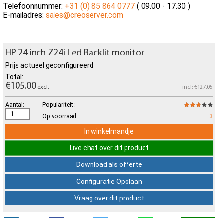
Telefoonnummer:
+31 (0) 85 864 0777
( 09.00 - 17.30 )
E-mailadres:
sales@creoserver.com
HP 24 inch Z24i Led Backlit monitor
Prijs actueel geconfigureerd
Total:
€105.00
excl.
incl: €127.05
Aantal:
Populariteit :
Op voorraad:
3
In winkelmandje
Live chat over dit product
Download als offerte
Configuratie Opslaan
Vraag over dit product