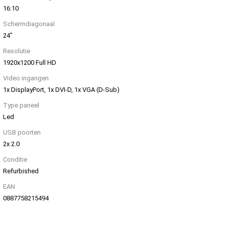
16:10
Schermdiagonaal
24″
Resolutie
1920x1200 Full HD
Video ingangen
1x DisplayPort, 1x DVI-D, 1x VGA (D-Sub)
Type paneel
Led
USB poorten
2x 2.0
Conditie
Refurbished
EAN
0887758215494