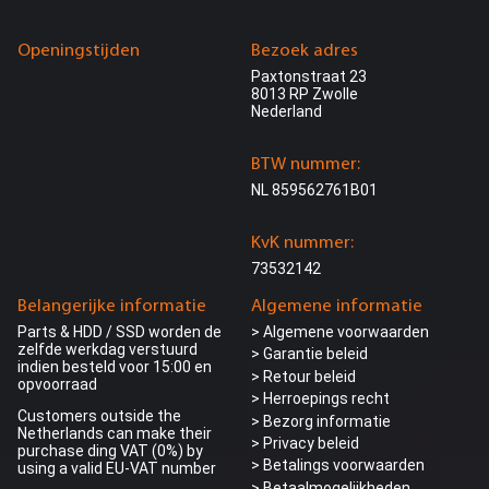
> HP ML350 G11 LFF
> HP ML110 G10 LFF
> HP ML110 G10 SFF
Openingstijden
Bezoek adres
> HP ML110 G11 LFF
Paxtonstraat 23
HP ProLiant AMD Servers
8013 RP Zwolle
> HP DL325 G10 NVMe SFF
Nederland
> HP DL365 G10 Plus SFF
> HP DL385 G10 Plus SFF
> HP DL385 G11 SFF
BTW nummer:
HP ProLiant Microservers
NL 859562761B01
> HP Microserver G10+
> HP Microserver G11
KvK nummer:
HP ProLiant Bladeservers
73532142
> HP BL460C G10 SFF
Belangerijke informatie
Algemene informatie
HP Rack mounting kits
> HP StoreEver Rack Mount Kit
Parts & HDD / SSD worden de
> Algemene voorwaarden
zelfde werkdag verstuurd
> Garantie beleid
indien besteld voor 15:00 en
Dell Servers
> Retour beleid
opvoorraad
> Herroepings recht
Dell PowerEdge Rack Servers
Customers outside the
> Bezorg informatie
> Dell R330 SFF
Netherlands can make their
> Dell R340 LFF
>
Privacy beleid
purchase ding VAT (0%) by
> Dell R360 SFF
> Betalings voorwaarden
using a valid EU-VAT number
> Dell R360 LFF
> Betaalmogelijkheden