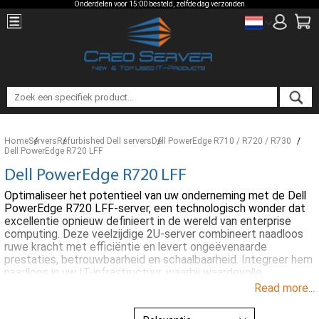
Onderdelen voor 15:00 besteld, zelfde dag verzonden
Home
Servers
Refurbished Dell servers
Dell PowerEdge R710 / R720 / R730
Dell PowerEdge R720 LFF
Dell PowerEdge R720 LFF
Optimaliseer het potentieel van uw onderneming met de Dell
PowerEdge R720 LFF-server, een technologisch wonder dat
excellentie opnieuw definieert in de wereld van enterprise
computing. Deze veelzijdige 2U-server combineert naadloos
ruwe kracht met efficiëntie en levert ongeëvenaarde
prestaties, betrouwbaarheid en schaalbaarheid. Integreer hem
naadloos in uw IT-infrastructuur, waarbij waardevolle
rackruimte wordt geoptimaliseerd terwijl de beveiliging en
Read more...
toegankelijkheid van uw missiekritieke gegevens en
toepassingen worden gewaarborgd.