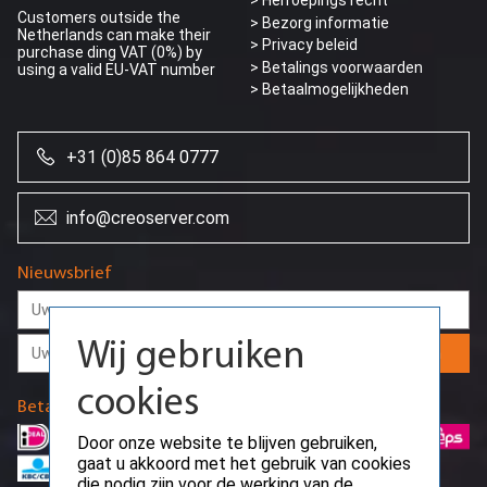
> Herroepings recht
Customers outside the
> Bezorg informatie
Netherlands can make their
>
Privacy beleid
purchase ding VAT (0%) by
> Betalings voorwaarden
using a valid EU-VAT number
> Betaalmogelijkheden
+31 (0)85 864 0777
info@creoserver.com
Wij gebruiken
Nieuwsbrief
cookies
Door onze website te blijven gebruiken,
Aanmelden
gaat u akkoord met het gebruik van cookies
die nodig zijn voor de werking van de
basisfuncties van de website en om
Betaalmethodes
gebruikersvoorkeuren op te slaan.
Ok