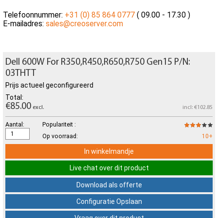
Telefoonnummer:
+31 (0) 85 864 0777
( 09.00 - 17.30 )
E-mailadres:
sales@creoserver.com
Dell 600W For R350,R450,R650,R750 Gen15 P/N:
03THTT
Prijs actueel geconfigureerd
Total:
€85.00
excl.
incl: €102.85
Aantal:
Populariteit :
Op voorraad:
10+
In winkelmandje
Live chat over dit product
Download als offerte
Configuratie Opslaan