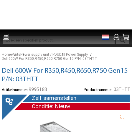
Onderdelen voor 15:00 besteld, zelfde dag verzonden
Home
Parts
Power supply unit / PDU
Dell Power Supply
Dell 600W For R350,R450,R650,R750 Gen15 P/N: 03THTT
Dell 600W For R350,R450,R650,R750 Gen15
P/N: 03THTT
9995183
03THTT
Artikelnummer:
Productnummer:
Zelf samenstellen
Conditie: Nieuw