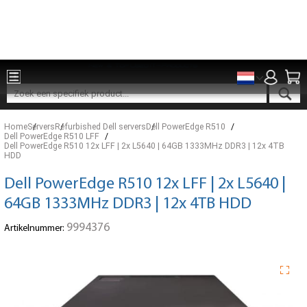
Onderdelen voor 15:00 besteld, zelfde dag verzonden
Home
Servers
Refurbished Dell servers
Dell PowerEdge R510
Dell PowerEdge R510 LFF
Dell PowerEdge R510 12x LFF | 2x L5640 | 64GB 1333MHz DDR3 | 12x 4TB
HDD
Dell PowerEdge R510 12x LFF | 2x L5640 |
64GB 1333MHz DDR3 | 12x 4TB HDD
9994376
Artikelnummer: