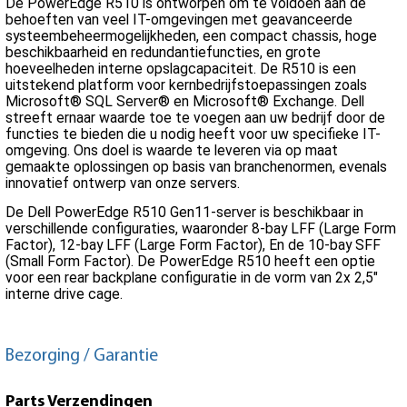
De PowerEdge R510 is ontworpen om te voldoen aan de
behoeften van veel IT-omgevingen met geavanceerde
systeembeheermogelijkheden, een compact chassis, hoge
beschikbaarheid en redundantiefuncties, en grote
hoeveelheden interne opslagcapaciteit. De R510 is een
uitstekend platform voor kernbedrijfstoepassingen zoals
Microsoft® SQL Server® en Microsoft® Exchange. Dell
streeft ernaar waarde toe te voegen aan uw bedrijf door de
functies te bieden die u nodig heeft voor uw specifieke IT-
omgeving. Ons doel is waarde te leveren via op maat
gemaakte oplossingen op basis van branchenormen, evenals
innovatief ontwerp van onze servers.
De Dell PowerEdge R510 Gen11-server is beschikbaar in
verschillende configuraties, waaronder 8-bay LFF (Large Form
Factor), 12-bay LFF (Large Form Factor), En de 10-bay SFF
(Small Form Factor). De PowerEdge R510 heeft een optie
voor een rear backplane configuratie in de vorm van 2x 2,5"
interne drive cage.
Bezorging / Garantie
Parts Verzendingen