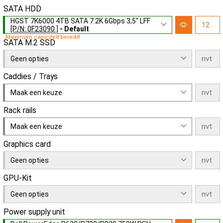
SATA HDD
HGST 7K6000 4TB SATA 7.2K 6Gbps 3,5" LFF
[P/N: 0F23090 ]
- Default
Maximum capiciteit bereikt!
SATA M.2 SSD
Geen opties
Caddies / Trays
Maak een keuze
Rack rails
Maak een keuze
Graphics card
Geen opties
GPU-Kit
Geen opties
Power supply unit