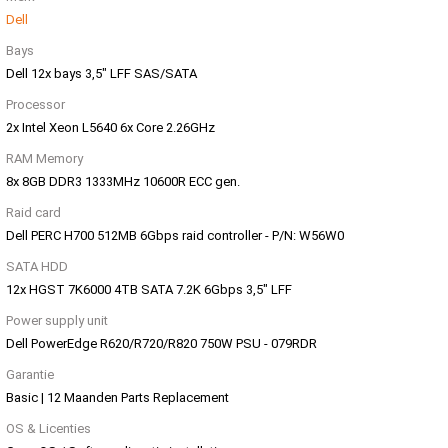
Dell
Bays
Dell 12x bays 3,5" LFF SAS/SATA
Processor
2x Intel Xeon L5640 6x Core 2.26GHz
RAM Memory
8x 8GB DDR3 1333MHz 10600R ECC gen.
Raid card
Dell PERC H700 512MB 6Gbps raid controller - P/N: W56W0
SATA HDD
12x HGST 7K6000 4TB SATA 7.2K 6Gbps 3,5" LFF
Power supply unit
Dell PowerEdge R620/R720/R820 750W PSU - 079RDR
Garantie
Basic | 12 Maanden Parts Replacement
OS & Licenties