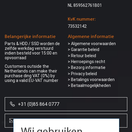
NL 859562761B01
KvK nummer:
73532142
Belangerijke informatie
Algemene informatie
Parts & HDD / SSD worden de
> Algemene voorwaarden
zelfde werkdag verstuurd
> Garantie beleid
indien besteld voor 15:00 en
> Retour beleid
opvoorraad
> Herroepings recht
Customers outside the
> Bezorg informatie
Netherlands can make their
>
Privacy beleid
purchase ding VAT (0%) by
> Betalings voorwaarden
using a valid EU-VAT number
> Betaalmogelijkheden
+31 (0)85 864 0777
Wij gebruiken
cookies
info@creoserver.com
Door onze website te blijven gebruiken,