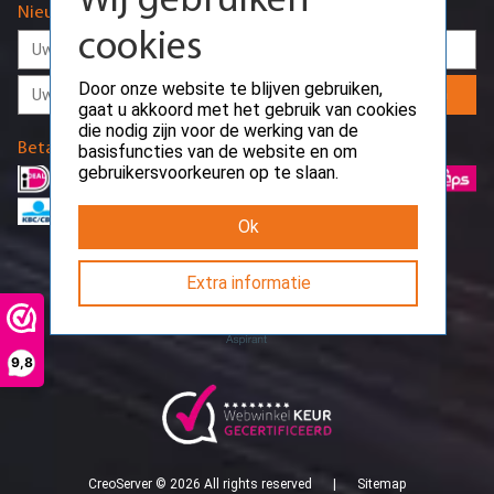
gaat u akkoord met het gebruik van cookies
Nieuwsbrief
die nodig zijn voor de werking van de
basisfuncties van de website en om
gebruikersvoorkeuren op te slaan.
Aanmelden
Ok
Betaalmethodes
Extra informatie
9,8
Request error
Path: /api/public/work-time
CreoServer © 2026 All rights reserved
Sitemap