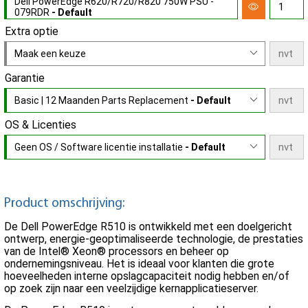
Dell PowerEdge R620/R720/R820 750W PSU -
079RDR
- Default
Extra optie
Maak een keuze
Garantie
Basic | 12 Maanden Parts Replacement
- Default
OS & Licenties
Geen OS / Software licentie installatie
- Default
Product omschrijving:
De Dell PowerEdge R510 is ontwikkeld met een doelgericht
ontwerp, energie-geoptimaliseerde technologie, de prestaties
van de Intel® Xeon® processors en beheer op
ondernemingsniveau. Het is ideaal voor klanten die grote
hoeveelheden interne opslagcapaciteit nodig hebben en/of
op zoek zijn naar een veelzijdige kernapplicatieserver.