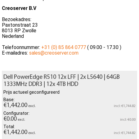
Creoserver B.V
Bezoekadres:
Paxtonstraat 23
8013 RP Zwolle
Nederland
Telefoonnummer:
+31 (0) 85 864 0777
( 09.00 - 17.30 )
E-mailadres:
sales@creoserver.com
Dell PowerEdge R510 12x LFF | 2x L5640 | 64GB
1333MHz DDR3 | 12x 4TB HDD
Prijs actueel geconfigureerd
Base:
€1,442.00
excl.
incl: €1,744.82
Configurator:
€0.00
excl.
incl: €0.00
Total:
€1,442.00
excl.
incl: €1,744.82