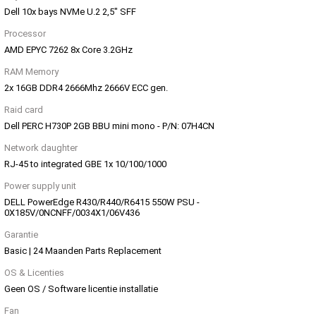
Dell 10x bays NVMe U.2 2,5" SFF
Processor
AMD EPYC 7262 8x Core 3.2GHz
RAM Memory
2x 16GB DDR4 2666Mhz 2666V ECC gen.
Raid card
Dell PERC H730P 2GB BBU mini mono - P/N: 07H4CN
Network daughter
RJ-45 to integrated GBE 1x 10/100/1000
Power supply unit
DELL PowerEdge R430/R440/R6415 550W PSU -
0X185V/0NCNFF/0034X1/06V436
Garantie
Basic | 24 Maanden Parts Replacement
OS & Licenties
Geen OS / Software licentie installatie
Fan