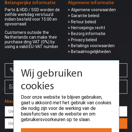
Belangerijke informatie
Algemene informatie
Parts & HDD / SSD worden de
> Algemene voorwaarden
zelfde werkdag verstuurd
> Garantie beleid
indien besteld voor 15:00 en
> Retour beleid
opvoorraad
> Herroepings recht
Customers outside the
> Bezorg informatie
Netherlands can make their
>
Privacy beleid
purchase ding VAT (0%) by
> Betalings voorwaarden
using a valid EU-VAT number
> Betaalmogelijkheden
+31 (0)85 864 0777
Wij gebruiken
cookies
info@creoserver.com
Door onze website te blijven gebruiken,
Nieuwsbrief
gaat u akkoord met het gebruik van cookies
die nodig zijn voor de werking van de
basisfuncties van de website en om
gebruikersvoorkeuren op te slaan.
Aanmelden