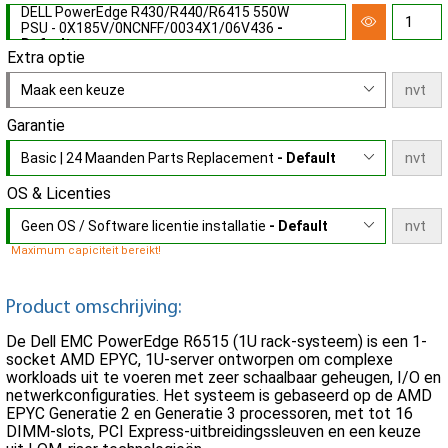
DELL PowerEdge R430/R440/R6415 550W
PSU - 0X185V/0NCNFF/0034X1/06V436
-
Default
Extra optie
Maak een keuze
Garantie
Basic | 24 Maanden Parts Replacement
- Default
OS & Licenties
Geen OS / Software licentie installatie
- Default
Maximum capiciteit bereikt!
Product omschrijving:
De Dell EMC PowerEdge R6515 (1U rack-systeem) is een 1-
socket AMD EPYC, 1U-server ontworpen om complexe
workloads uit te voeren met zeer schaalbaar geheugen, I/O en
netwerkconfiguraties. Het systeem is gebaseerd op de AMD
EPYC Generatie 2 en Generatie 3 processoren, met tot 16
DIMM-slots, PCI Express-uitbreidingssleuven en een keuze