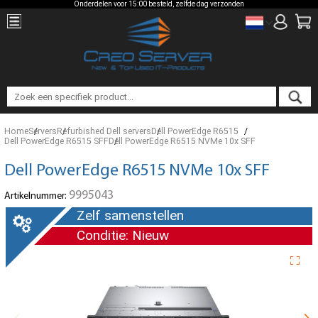
Onderdelen voor 15:00 besteld, zelfde dag verzonden
Home
Servers
Refurbished Dell servers
Dell PowerEdge R6515
Dell PowerEdge R6515 SFF
Dell PowerEdge R6515 NVMe 10x SFF
Dell PowerEdge R6515 NVMe 10x SFF
9995043
Artikelnummer:
Zelf samenstellen
Conditie: Nieuw