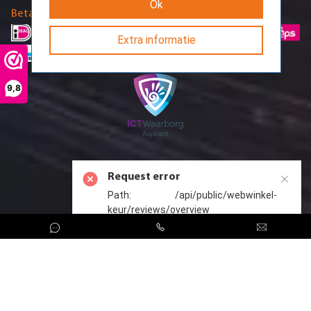
Ok
Betaalmethodes
Extra informatie
9,8
Request error
Path: /api/public/webwinkel-
keur/reviews/overview
CreoServer © 2026 All rights reserved
Sitemap