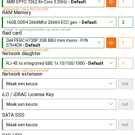
AMD EPYC 7262 8x Core 3.2GHz
- Default
Maximum capiciteit bereikt!
RAM Memory
16GB DDR4 2666Mhz 2666V ECC gen.
- Default
Totaal 16 geheugensloten op deze server
Raid card
Dell PERC H730P 2GB BBU mini mono - P/N:
07H4CN
- Default
Maximum capiciteit bereikt!
Network daughter
RJ-45 to integrated GBE 1x 10/100/1000
- Default
Maximum capiciteit bereikt!
Network extension
Maak een keuze
iLO / iDRAC License Key
Maak een keuze
SATA SSD
Maak een keuze