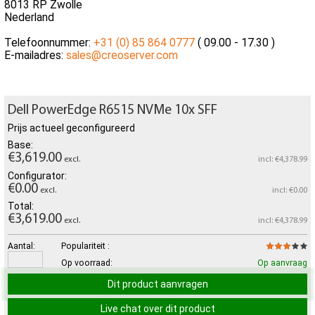
8013 RP Zwolle
Nederland
Telefoonnummer:
+31 (0) 85 864 0777
( 09.00 - 17.30 )
E-mailadres:
sales@creoserver.com
Dell PowerEdge R6515 NVMe 10x SFF
Prijs actueel geconfigureerd
Base:
€3,619.00
excl.
incl: €4,378.99
Configurator:
€0.00
excl.
incl: €0.00
Total:
€3,619.00
excl.
incl: €4,378.99
Aantal:
Populariteit :
Op voorraad:
Op aanvraag
Dit product aanvragen
Live chat over dit product