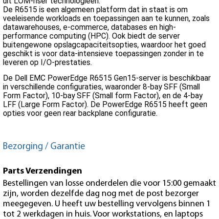
uit LOM-riser technologieën.
De R6515 is een algemeen platform dat in staat is om
veeleisende workloads en toepassingen aan te kunnen, zoals
datawarehouses, e-commerce, databases en high-
performance computing (HPC). Ook biedt de server
buitengewone opslagcapaciteitsopties, waardoor het goed
geschikt is voor data-intensieve toepassingen zonder in te
leveren op I/O-prestaties.
De Dell EMC PowerEdge R6515 Gen15-server is beschikbaar
in verschillende configuraties, waaronder 8-bay SFF (Small
Form Factor), 10-bay SFF (Small form Factor), en de 4-bay
LFF (Large Form Factor). De PowerEdge R6515 heeft geen
opties voor geen rear backplane configuratie.
Bezorging / Garantie
Parts Verzendingen
Bestellingen van losse onderdelen die voor 15:00 gemaakt
zijn, worden dezelfde dag nog met de post bezorger
meegegeven. U heeft uw bestelling vervolgens binnen 1
tot 2 werkdagen in huis. Voor workstations, en laptops