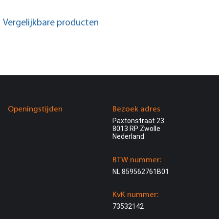
Vergelijkbare producten
Openingstijden
Bezoek adres
Paxtonstraat 23
8013 RP Zwolle
Nederland
BTW nummer:
NL 859562761B01
KvK nummer:
73532142