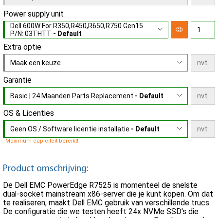
Power supply unit
Dell 600W For R350,R450,R650,R750 Gen15
P/N: 03THTT
- Default
Extra optie
Maak een keuze
Garantie
Basic | 24 Maanden Parts Replacement
- Default
OS & Licenties
Geen OS / Software licentie installatie
- Default
Maximum capiciteit bereikt!
Product omschrijving:
De Dell EMC PowerEdge R7525 is momenteel de snelste
dual-socket mainstream x86-server die je kunt kopen. Om dat
te realiseren, maakt Dell EMC gebruik van verschillende trucs.
De configuratie die we testen heeft 24x NVMe SSD's die