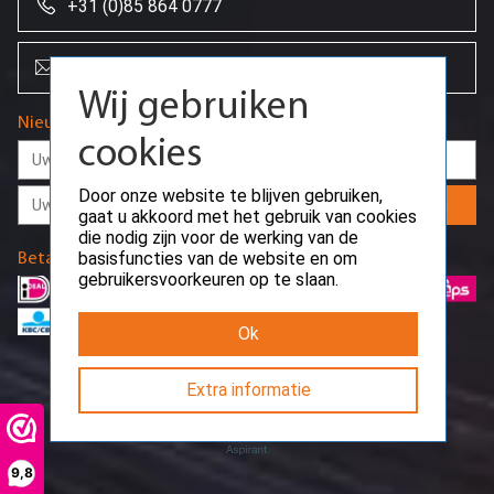
Wij gebruiken
+31 (0)85 864 0777
cookies
info@creoserver.com
Door onze website te blijven gebruiken,
gaat u akkoord met het gebruik van cookies
Nieuwsbrief
die nodig zijn voor de werking van de
basisfuncties van de website en om
gebruikersvoorkeuren op te slaan.
Aanmelden
Ok
Betaalmethodes
Extra informatie
9,8