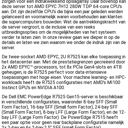
zorgen voor een indrukwekkend opslagarray. Daar bovenop kan
deze server tot AMD EPYC 7H12 280W TDP 64-core CPU's
aan. Dit zijn dezelfde CPU's die bijna een jaar geleden werden
gelanceerd en voornamelijk waren voorbehouden aan klanten
die supercomputers bouwden. Wat de aantrekkingskracht van
de server vergroot, is de inclusie van een reeks
uitbreidingsopties om de mogelijkheden van het systeem
verder te laten zien. In onze review gaan we dieper in op de
details en laten we zien waarom we onder de indruk zijn van de
server.
De twee-socket AMD EPYC, 2U R7525 kan elke toepassing in
het datacenter aan. Met de prestatiegrenzen gecreëerd door
2x AMD EPYC™-processors, tot 8x PCIe Gen4-slots en 4TB
geheugen, is de R7525 perfect voor data-intensieve
toepassingen met hoge eisen. Voor machine learning- en HPC-
workloads heeft de R7525 configuraties met AMD's MI100
Instinct GPU's en NVIDIA A100.
De Dell EMC PowerEdge R7525 Gen15-server is beschikbaar
in verschillende configuraties, waaronder 8-bay SFF (Small
Form Factor), 16-bay SFF (Small form Factor), 24-bay SFF
(Small Form Factor), 8-bay LFF (Large Form Factor), en de 12-
bay LFF (Large Form Factor). De PowerEdge R7515 heeft
een paar optie voor geen rear backplane configuratie namelijk
2x 2-bay en 6x 2-bay 2,5" SFF (small Form Factor).