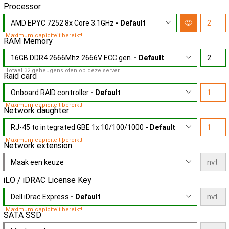
Processor
AMD EPYC 7252 8x Core 3.1GHz
- Default
Maximum capiciteit bereikt!
RAM Memory
16GB DDR4 2666Mhz 2666V ECC gen.
- Default
Totaal 32 geheugensloten op deze server
Raid card
Onboard RAID controller
- Default
Maximum capiciteit bereikt!
Network daughter
RJ-45 to integrated GBE 1x 10/100/1000
- Default
Maximum capiciteit bereikt!
Network extension
Maak een keuze
iLO / iDRAC License Key
Dell iDrac Express
- Default
Maximum capiciteit bereikt!
SATA SSD