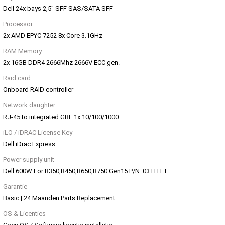
Dell 24x bays 2,5" SFF SAS/SATA SFF
Processor
2x AMD EPYC 7252 8x Core 3.1GHz
RAM Memory
2x 16GB DDR4 2666Mhz 2666V ECC gen.
Raid card
Onboard RAID controller
Network daughter
RJ-45 to integrated GBE 1x 10/100/1000
iLO / iDRAC License Key
Dell iDrac Express
Power supply unit
Dell 600W For R350,R450,R650,R750 Gen15 P/N: 03THTT
Garantie
Basic | 24 Maanden Parts Replacement
OS & Licenties