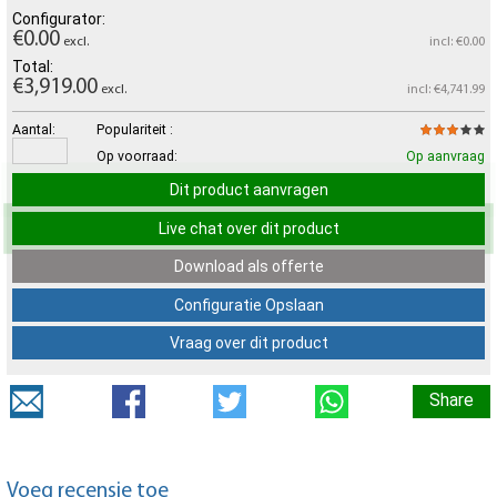
Configurator:
€0.00
excl.
incl: €0.00
Total:
€3,919.00
excl.
incl: €4,741.99
Aantal:
Populariteit :
Op voorraad:
Op aanvraag
Dit product aanvragen
Live chat over dit product
Download als offerte
Configuratie Opslaan
Vraag over dit product
Share
Voeg recensie toe