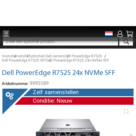
Onderdelen voor 15:00 besteld, zelfde dag verzonden
Home
Servers
Refurbished Dell servers
Dell PowerEdge R7525
Dell PowerEdge R7525 SFF
Dell PowerEdge R7525 24x NVMe SFF
Dell PowerEdge R7525 24x NVMe SFF
9995589
Artikelnummer:
Zelf samenstellen
Conditie: Nieuw