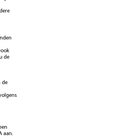
ndere
onden
Oook
u de
m de
 volgens
 een
A aan.