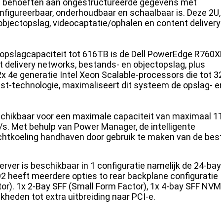
e behoeften aan ongestructureerde gegevens met
figureerbaar, onderhoudbaar en schaalbaar is. Deze 2U,
 objectopslag, videocaptatie/ophalen en content delivery
 opslagcapaciteit tot 616TB is de Dell PowerEdge R760
 delivery networks, bestands- en objectopslag, plus
2x 4e generatie Intel Xeon Scalable-processors die tot 3
ist-technologie, maximaliseert dit systeem de opslag- 
schikbaar voor een maximale capaciteit van maximaal 1
 Met behulp van Power Manager, de intelligente
chtkoeling handhaven door gebruik te maken van de bes
er is beschikbaar in 1 configuratie namelijk de 24-bay
 heeft meerdere opties to rear backplane configuratie
ctor). 1x 2-Bay SFF (Small Form Factor), 1x 4-bay SFF NV
kheden tot extra uitbreiding naar PCI-e.