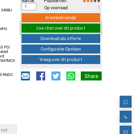
Aantal:
Populariteit :
Op voorraad:
1
e 3408U
In winkelmandje
Live chat over dit product
0MHz
Download als offerte
AS PCI
Configuratie Opslaan
rated
ard
Vraag over dit product
/047MCV
GB RNDC
Share
s
or
R750
en Parts