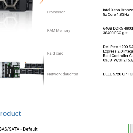
Intel Xeon Bronz
Processor
8x Core 1.8GHz
64GB DDR5 480
RAM Memory
38400 ECC gen.
Dell Perc H200 S
Express 2.0 Integ
Raid card
Raid Controller C
03J8FW/0H215J
Network daughter
DELL 5720 QP 1
iLO / iDRAC License Key
Dell iDrac Expres
Dell PSU 800W F
Power supply unit
R450,R550,R650,
Gen15
product
Basic | 36 Maand
Garantie
FF SAS/SATA
- Default
Replacement