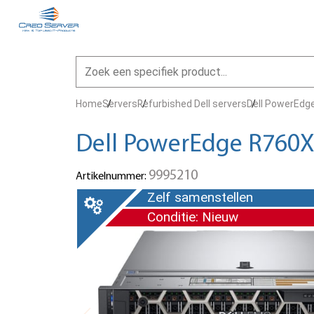
Home
Servers
Refurbished Dell servers
Dell PowerEdg
Dell PowerEdge R760X
9995210
Artikelnummer:
Zelf samenstellen
Conditie: Nieuw