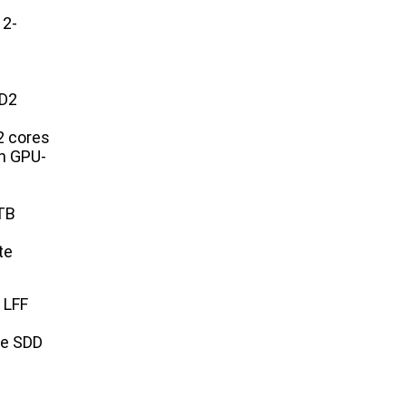
 2-
XD2
2 cores
en GPU-
TB
te
 LFF
Me SDD