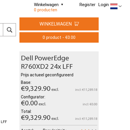
Winkelwagen
Register
Login
0 producten
WINKELWAGEN
0 product - €0.00
Dell PowerEdge
R760XD2 24x LFF
Prijs actueel geconfigureerd
Base:
€9,329.90
excl.
incl: €11,289.18
Configurator:
€0.00
excl.
incl: €0.00
Total:
€9,329.90
excl.
incl: €11,289.18
" LFF