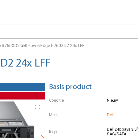
e R760XD2
Dell PowerEdge R760XD2 24x LFF
D2 24x LFF
Basis product
Conditie
Nieuw
Merk
Dell
Dell 24x bays 3,5
Bays
SAS/SATA