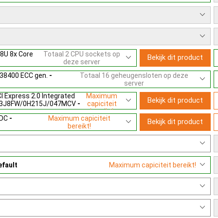
Geen OS / Softw
OS & Licenties
licentie installatie
Type Server
2U server
08U 8x Core
Totaal 2 CPU sockets op
Bekijk dit product
deze server
38400 ECC gen.
-
Totaal 16 geheugensloten op deze
server
I Express 2.0 Integrated
Maximum
Bekijk dit product
d 03J8FW/0H215J/047MCV
-
capiciteit
bereikt!
NDC
-
Maximum capiciteit
Bekijk dit product
bereikt!
efault
Maximum capiciteit bereikt!