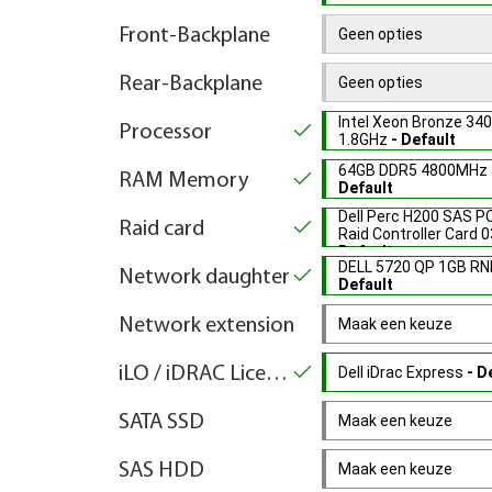
Front-Backplane
Geen opties
Rear-Backplane
Geen opties
Intel Xeon Bronze 34
Processor
1.8GHz
- Default
64GB DDR5 4800MHz 
RAM Memory
Default
Dell Perc H200 SAS PC
Raid card
Raid Controller Car
Default
DELL 5720 QP 1GB R
Network daughter
Default
Network extension
Maak een keuze
iLO / iDRAC License Key
Dell iDrac Express
- D
SATA SSD
Maak een keuze
SAS HDD
Maak een keuze