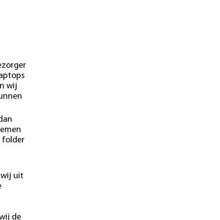
ezorger
laptops
n wij
kunnen
 dan
blemen
 folder
wij uit
e
wij de