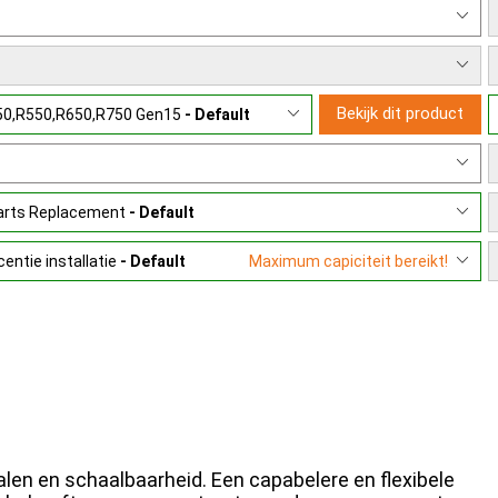
Bekijk dit product
450,R550,R650,R750 Gen15
- Default
Parts Replacement
- Default
entie installatie
- Default
Maximum capiciteit bereikt!
len en schaalbaarheid. Een capabelere en flexibele