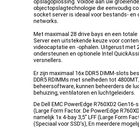
opslagoplossing. Voldoe aan uw groeiend
objectopslagtechnologie die eenvoudig con
socket server is ideaal voor bestands- en
networks.
Met maximaal 28 drive bays en een totale
Server een uitstekende keuze voor content
videocaptatie en -ophalen. Uitgerust met 
ondersteunen en optionele Intel QuickAss
versnellers.
Er zijn maximaal 16x DDR5 DIMM-slots be
DDR5 RDIMMs met snelheden tot 4800MT/s.
beheersoftware, kunnen beheerders de lu
behuizing, ventilatoren en luchtgeleiders.
De Dell EMC PowerEdge R760XD2 Gen16-serv
(Large Form Factor. De PowerEdge R760XD2
namelijk 1x 4-bay 3,5" LFF (Large Form Fa
(Speciaal voor SSD's), En meerdere mogelij