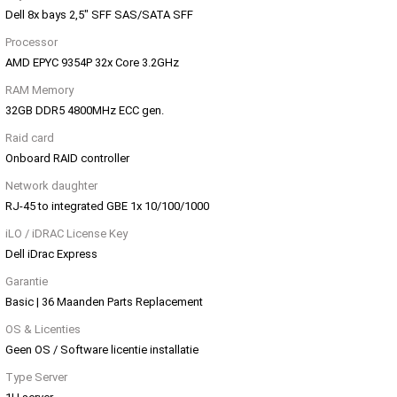
Dell 8x bays 2,5" SFF SAS/SATA SFF
Processor
AMD EPYC 9354P 32x Core 3.2GHz
RAM Memory
32GB DDR5 4800MHz ECC gen.
Raid card
Onboard RAID controller
Network daughter
RJ-45 to integrated GBE 1x 10/100/1000
iLO / iDRAC License Key
Dell iDrac Express
Garantie
Basic | 36 Maanden Parts Replacement
OS & Licenties
Geen OS / Software licentie installatie
Type Server