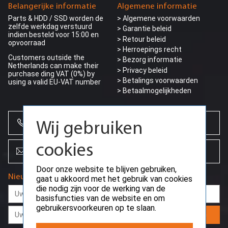
Belangerijke informatie
Algemene informatie
Parts & HDD / SSD worden de
> Algemene voorwaarden
zelfde werkdag verstuurd
> Garantie beleid
indien besteld voor 15:00 en
> Retour beleid
opvoorraad
> Herroepings recht
Customers outside the
> Bezorg informatie
Netherlands can make their
>
Privacy beleid
purchase ding VAT (0%) by
> Betalings voorwaarden
using a valid EU-VAT number
> Betaalmogelijkheden
+31 (0)85 864 0777
Wij gebruiken
cookies
info@creoserver.com
Door onze website te blijven gebruiken,
Nieuwsbrief
gaat u akkoord met het gebruik van cookies
die nodig zijn voor de werking van de
basisfuncties van de website en om
gebruikersvoorkeuren op te slaan.
Aanmelden