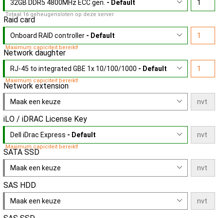
32GB DDR5 4800MHz ECC gen.
- Default
Totaal 16 geheugensloten op deze server
Raid card
Onboard RAID controller
- Default
Maximum capiciteit bereikt!
Network daughter
RJ-45 to integrated GBE 1x 10/100/1000
- Default
Maximum capiciteit bereikt!
Network extension
Maak een keuze
iLO / iDRAC License Key
Dell iDrac Express
- Default
Maximum capiciteit bereikt!
SATA SSD
Maak een keuze
SAS HDD
Maak een keuze