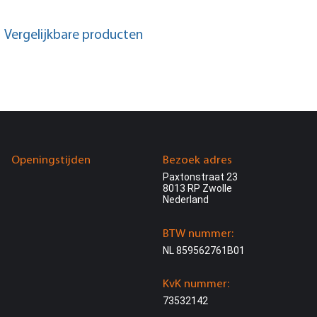
Vergelijkbare producten
Openingstijden
Bezoek adres
Paxtonstraat 23
8013 RP Zwolle
Nederland
BTW nummer:
NL 859562761B01
KvK nummer:
73532142