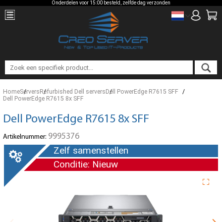
Onderdelen voor 15:00 besteld, zelfde dag verzonden
Home
Servers
Refurbished Dell servers
Dell PowerEdge R7615 SFF
Dell PowerEdge R7615 8x SFF
Dell PowerEdge R7615 8x SFF
9995376
Artikelnummer:
Zelf samenstellen
Conditie: Nieuw