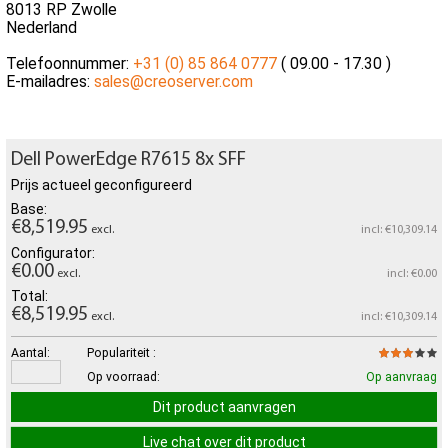
8013 RP Zwolle
Nederland
Telefoonnummer:
+31 (0) 85 864 0777
( 09.00 - 17.30 )
E-mailadres:
sales@creoserver.com
Dell PowerEdge R7615 8x SFF
Prijs actueel geconfigureerd
Base:
€8,519.95
excl.
incl: €10,309.14
Configurator:
€0.00
excl.
incl: €0.00
Total:
€8,519.95
excl.
incl: €10,309.14
Aantal:
Populariteit :
Op voorraad:
Op aanvraag
Dit product aanvragen
Live chat over dit product