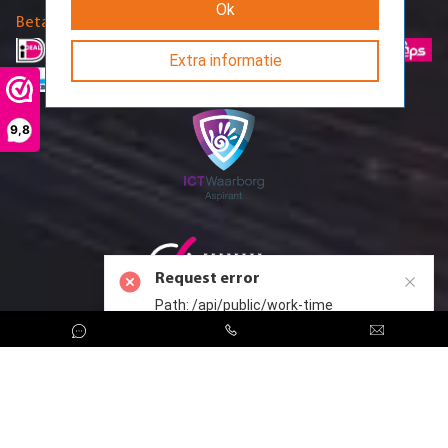
Ok
Betaalmethodes
Extra informatie
9,8
Request error
Path: /api/public/work-time
CreoServer © 2026 All rights reserved
Sitemap