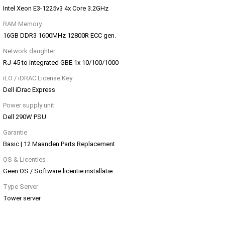
Intel Xeon E3-1225v3 4x Core 3.2GHz
RAM Memory
16GB DDR3 1600MHz 12800R ECC gen.
Network daughter
RJ-45 to integrated GBE 1x 10/100/1000
iLO / iDRAC License Key
Dell iDrac Express
Power supply unit
Dell 290W PSU
Garantie
Basic | 12 Maanden Parts Replacement
OS & Licenties
Geen OS / Software licentie installatie
Type Server
Tower server