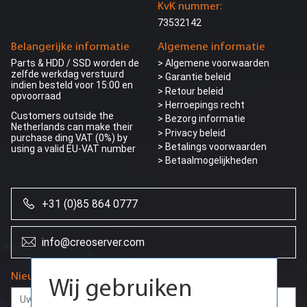
KvK nummer:
73532142
Belangerijke informatie
Algemene informatie
Parts & HDD / SSD worden de
> Algemene voorwaarden
zelfde werkdag verstuurd
> Garantie beleid
indien besteld voor 15:00 en
> Retour beleid
opvoorraad
> Herroepings recht
Customers outside the
> Bezorg informatie
Netherlands can make their
>
Privacy beleid
purchase ding VAT (0%) by
> Betalings voorwaarden
using a valid EU-VAT number
> Betaalmogelijkheden
+31 (0)85 864 0777
Wij gebruiken
info@creoserver.com
cookies
Door onze website te blijven gebruiken,
Nieuwsbrief
gaat u akkoord met het gebruik van cookies
die nodig zijn voor de werking van de