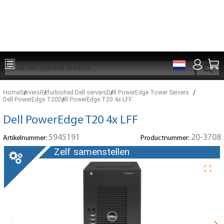
Onderdelen voor 15:00 besteld, zelfde dag verzonden
Home
Servers
Refurbished Dell servers
Dell PowerEdge Tower Servers
Dell PowerEdge T20
Dell PowerEdge T20 4x LFF
Dell PowerEdge T20 4x LFF
5945191
20-3708
Artikelnummer:
Productnummer:
Zelf samenstellen