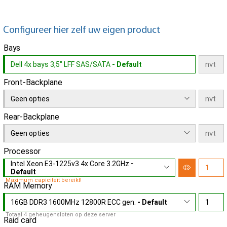
Configureer hier zelf uw eigen product
Bays
Dell 4x bays 3,5" LFF SAS/SATA
- Default
Front-Backplane
Geen opties
Rear-Backplane
Geen opties
Processor
Intel Xeon E3-1225v3 4x Core 3.2GHz
-
Default
Maximum capiciteit bereikt!
RAM Memory
16GB DDR3 1600MHz 12800R ECC gen.
- Default
Totaal 4 geheugensloten op deze server
Raid card