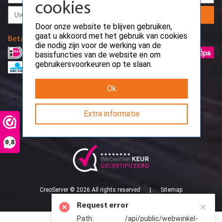
basisfuncties van de website en om
gebruikersvoorkeuren op te slaan.
Aanmelden
Ok
Betaalmethodes
Extra informatie
9,8
Request error
Path: /api/public/webwinkel-
keur/reviews/overview
CreoServer © 2026 All rights reserved
Sitemap