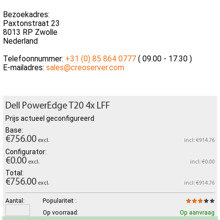
Bezoekadres:
Paxtonstraat 23
8013 RP Zwolle
Nederland
Telefoonnummer:
+31 (0) 85 864 0777
( 09.00 - 17.30 )
E-mailadres:
sales@creoserver.com
Dell PowerEdge T20 4x LFF
Prijs actueel geconfigureerd
Base:
€756.00
excl.
incl: €914.76
Configurator:
€0.00
excl.
incl: €0.00
Total:
€756.00
excl.
incl: €914.76
Aantal:
Populariteit :
Op voorraad:
Op aanvraag