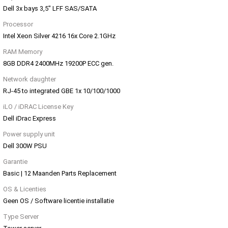
Dell 3x bays 3,5" LFF SAS/SATA
Processor
Intel Xeon Silver 4216 16x Core 2.1GHz
RAM Memory
8GB DDR4 2400MHz 19200P ECC gen.
Network daughter
RJ-45 to integrated GBE 1x 10/100/1000
iLO / iDRAC License Key
Dell iDrac Express
Power supply unit
Dell 300W PSU
Garantie
Basic | 12 Maanden Parts Replacement
OS & Licenties
Geen OS / Software licentie installatie
Type Server