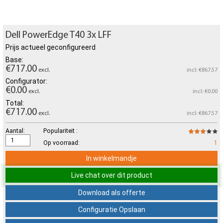
Dell PowerEdge T40 3x LFF
Prijs actueel geconfigureerd
Base:
€717.00
excl.
incl: €867.57
Configurator:
€0.00
excl.
incl: €0.00
Total:
€717.00
excl.
incl: €867.57
Aantal:
Populariteit :
Op voorraad:
1
In winkelmandje
Live chat over dit product
Download als offerte
Configuratie Opslaan