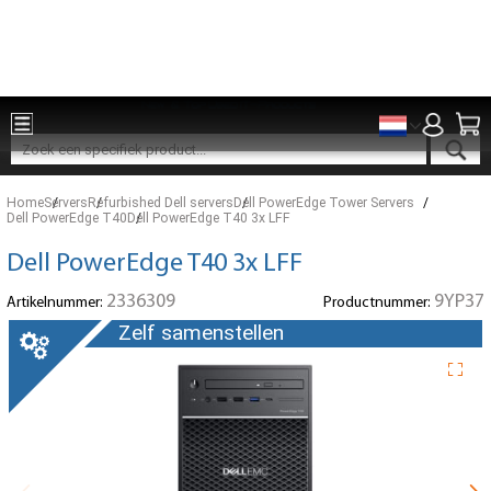
Onderdelen voor 15:00 besteld, zelfde dag verzonden
Home
Servers
Refurbished Dell servers
Dell PowerEdge Tower Servers
Dell PowerEdge T40
Dell PowerEdge T40 3x LFF
Dell PowerEdge T40 3x LFF
2336309
9YP37
Artikelnummer:
Productnummer:
Zelf samenstellen