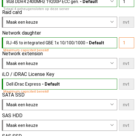
8GB DDR4 2400MHz 19200P ECC gen.
- Default
Totaal 4 geheugensloten op deze server
Raid card
Maak een keuze
Network daughter
RJ-45 to integrated GBE 1x 10/100/1000
- Default
Maximum capiciteit bereikt!
Network extension
Maak een keuze
iLO / iDRAC License Key
Dell iDrac Express
- Default
Maximum capiciteit bereikt!
SATA SSD
Maak een keuze
SAS HDD
Maak een keuze