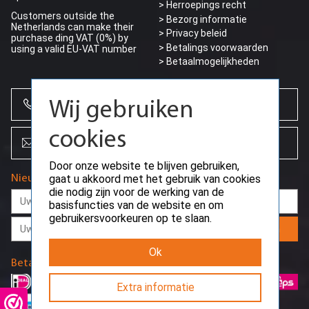
> Herroepings recht
Customers outside the
> Bezorg informatie
Netherlands can make their
>
Privacy beleid
purchase ding VAT (0%) by
Wij gebruiken
> Betalings voorwaarden
using a valid EU-VAT number
> Betaalmogelijkheden
cookies
+31 (0)85 864 0777
Door onze website te blijven gebruiken,
gaat u akkoord met het gebruik van cookies
die nodig zijn voor de werking van de
info@creoserver.com
basisfuncties van de website en om
gebruikersvoorkeuren op te slaan.
Nieuwsbrief
Ok
Extra informatie
Aanmelden
Betaalmethodes
9,8