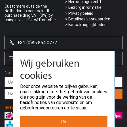
> Herroepings recht
Customers outside the
> Bezorg informatie
Netherlands can make their
>
Privacy beleid
purchase ding VAT (0%) by
> Betalings voorwaarden
using a valid EU-VAT number
> Betaalmogelijkheden
Wij gebruiken
+31 (0)85 864 0777
cookies
info@creoserver.com
Door onze website te blijven gebruiken,
gaat u akkoord met het gebruik van cookies
die nodig zijn voor de werking van de
Nieuwsbrief
basisfuncties van de website en om
gebruikersvoorkeuren op te slaan.
Aanmelden
Ok
Betaalmethodes
Extra informatie