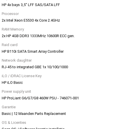
HP 4x bays 3,5" LFF SAS/SATA LFF
Processor
2x Intel Xeon E5530 4x Core 2.4GHz
RAM Memory
2x HP 4GB DDR3 1333MHz 10600R ECC gen.
Raid card
HP B110i SATA Smart Array Controller
Network daughter
RJ-45 to integrated GBE 1x 10/100/1000
iLO / iDRAC License Key
HP iLO Basic
Power supply unit
HP ProLiant G6/G7/G8 460W PSU - 746071-001
Garantie
Basic | 12 Maanden Parts Replacement
OS & Licenties