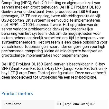
Computing (HPC), Web 2.0, hosting en algemene inzet van
servers met een groot geheugen. De HPE ProLiant DL160
Gen6-server ondersteunt twee processoren, 288 GB aan
geheugen, 12 TB aan opslag, twee uitbreidingsslots en vijf
USB-poorten. Dit systeem is eenvoudig te implementeren
met HPE's LO100-beheersoftware. Het upgraden van de
server verloopt probleemloos dankzij de toegankelijke
behuizing van het systeem. Ook zijn de mogelijkheden voor
extern beheer aanzienlijk verbeterd om tijd te besparen voor
systeembeheerders. Het systeem is een ideale oplossing voor
verschillende toepassingen, waaronder omgevingen voor high
performance computing, kleine en middelgrote bedrijven en
grootschalige implementaties voor ondernemingen.
De HPE ProLiant DL160 Gen6-server is beschikbaar in 8-bay
SFF (Small Form Factor), 2-bay LFF (Large Form Factor), en 4-
bay LFF (Large Form Factor) configuraties. Deze server heeft
geen mogelijkheid tot uitbreiding via een rear-backplane.
Product metrics
Form Factor
LFF (Large Form Factor) 3,5"