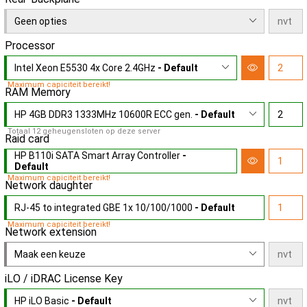
Geen opties
Processor
Intel Xeon E5530 4x Core 2.4GHz
- Default
Maximum capiciteit bereikt!
RAM Memory
HP 4GB DDR3 1333MHz 10600R ECC gen.
- Default
Totaal 12 geheugensloten op deze server
Raid card
HP B110i SATA Smart Array Controller
-
Default
Maximum capiciteit bereikt!
Network daughter
RJ-45 to integrated GBE 1x 10/100/1000
- Default
Maximum capiciteit bereikt!
Network extension
Maak een keuze
iLO / iDRAC License Key
HP iLO Basic
- Default