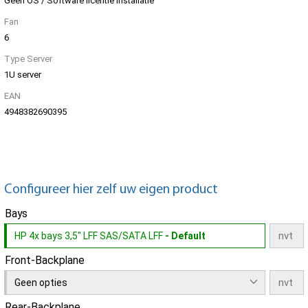
Geen OS / Software licentie installatie
Fan
6
Type Server
1U server
EAN
4948382690395
Configureer hier zelf uw eigen product
Bays
HP 4x bays 3,5" LFF SAS/SATA LFF
- Default
Front-Backplane
Geen opties
Rear-Backplane