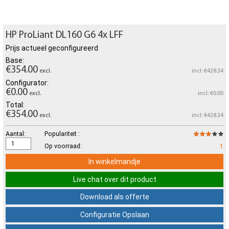
HP ProLiant DL160 G6 4x LFF
Prijs actueel geconfigureerd
Base:
€354.00
excl.
incl: €428.34
Configurator:
€0.00
excl.
incl: €0.00
Total:
€354.00
excl.
incl: €428.34
Aantal:
Populariteit :
Op voorraad:
1
In winkelmandje
Live chat over dit product
Download als offerte
Configuratie Opslaan