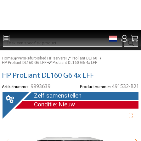
Onderdelen voor 15:00 besteld, zelfde dag verzonden
Home
Servers
Refurbished HP servers
HP Proliant DL160
HP Proliant DL160 G6 LFF
HP ProLiant DL160 G6 4x LFF
HP ProLiant DL160 G6 4x LFF
9993639
491532-B21
Artikelnummer:
Productnummer:
Zelf samenstellen
Conditie: Nieuw