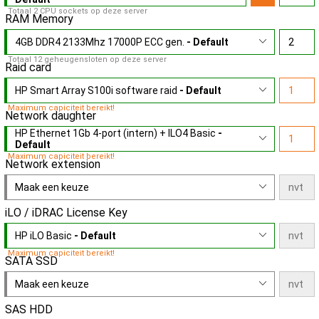
Totaal 2 CPU sockets op deze server
RAM Memory
4GB DDR4 2133Mhz 17000P ECC gen.
- Default
Totaal 12 geheugensloten op deze server
Raid card
HP Smart Array S100i software raid
- Default
Maximum capiciteit bereikt!
Network daughter
HP Ethernet 1Gb 4-port (intern) + ILO4 Basic
-
Default
Maximum capiciteit bereikt!
Network extension
Maak een keuze
iLO / iDRAC License Key
HP iLO Basic
- Default
Maximum capiciteit bereikt!
SATA SSD
Maak een keuze
SAS HDD