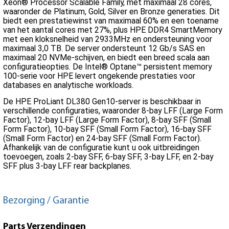
Xeon® Processor Scalable Family, met maximaal 28 cores,
waaronder de Platinum, Gold, Silver en Bronze generaties. Dit
biedt een prestatiewinst van maximaal 60% en een toename
van het aantal cores met 27%, plus HPE DDR4 SmartMemory
met een kloksnelheid van 2933MHz en ondersteuning voor
maximaal 3,0 TB. De server ondersteunt 12 Gb/s SAS en
maximaal 20 NVMe-schijven, en biedt een breed scala aan
configuratieopties. De Intel® Optane™ persistent memory
100-serie voor HPE levert ongekende prestaties voor
databases en analytische workloads.
De HPE ProLiant DL380 Gen10-server is beschikbaar in
verschillende configuraties, waaronder 8-bay LFF (Large Form
Factor), 12-bay LFF (Large Form Factor), 8-bay SFF (Small
Form Factor), 10-bay SFF (Small Form Factor), 16-bay SFF
(Small Form Factor) en 24-bay SFF (Small Form Factor).
Afhankelijk van de configuratie kunt u ook uitbreidingen
toevoegen, zoals 2-bay SFF, 6-bay SFF, 3-bay LFF, en 2-bay
SFF plus 3-bay LFF rear backplanes.
Bezorging / Garantie
Parts Verzendingen