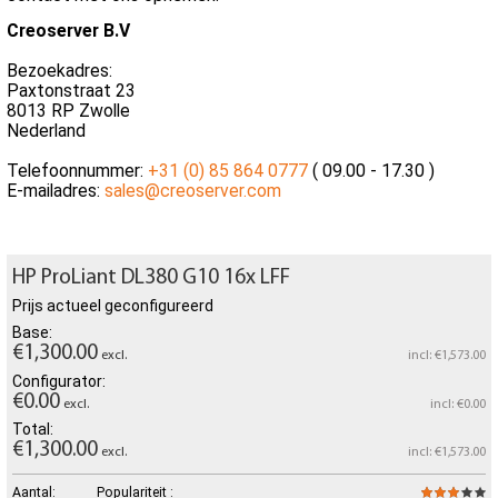
Creoserver B.V
Bezoekadres:
Paxtonstraat 23
8013 RP Zwolle
Nederland
Telefoonnummer:
+31 (0) 85 864 0777
( 09.00 - 17.30 )
E-mailadres:
sales@creoserver.com
HP ProLiant DL380 G10 16x LFF
Prijs actueel geconfigureerd
Base:
€1,300.00
excl.
incl: €1,573.00
Configurator:
€0.00
excl.
incl: €0.00
Total:
€1,300.00
excl.
incl: €1,573.00
Aantal:
Populariteit :