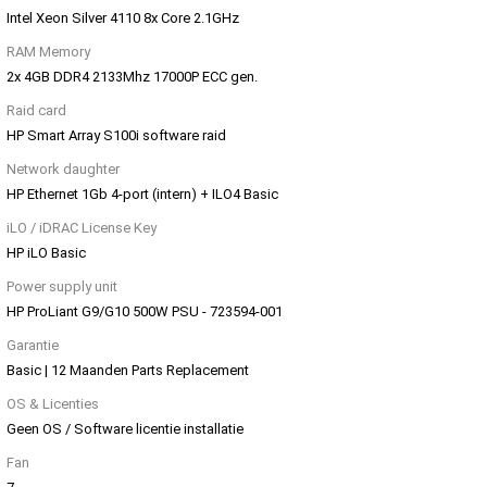
Intel Xeon Silver 4110 8x Core 2.1GHz
RAM Memory
2x 4GB DDR4 2133Mhz 17000P ECC gen.
Raid card
HP Smart Array S100i software raid
Network daughter
HP Ethernet 1Gb 4-port (intern) + ILO4 Basic
iLO / iDRAC License Key
HP iLO Basic
Power supply unit
HP ProLiant G9/G10 500W PSU - 723594-001
Garantie
Basic | 12 Maanden Parts Replacement
OS & Licenties
Geen OS / Software licentie installatie
Fan