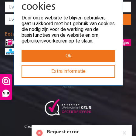
die nodig zijn voor de werking van de
basisfuncties van de website en om
gebruikersvoorkeuren op te slaan.
Aanmelden
Ok
Betaalmethodes
Extra informatie
9,8
Request error
Path: /api/public/webwinkel-
keur/reviews/overview
CreoServer © 2026 All rights reserved
Sitemap