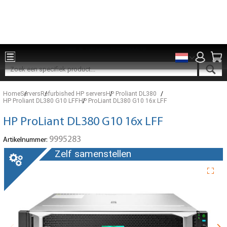
Onderdelen voor 15:00 besteld, zelfde dag verzonden
Home
Servers
Refurbished HP servers
HP Proliant DL380
HP Proliant DL380 G10 LFF
HP ProLiant DL380 G10 16x LFF
HP ProLiant DL380 G10 16x LFF
9995283
Artikelnummer:
Zelf samenstellen