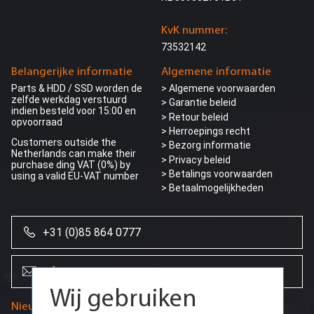
KvK nummer:
73532142
Belangerijke informatie
Algemene informatie
Parts & HDD / SSD worden de
> Algemene voorwaarden
zelfde werkdag verstuurd
> Garantie beleid
indien besteld voor 15:00 en
> Retour beleid
opvoorraad
> Herroepings recht
Customers outside the
> Bezorg informatie
Netherlands can make their
>
Privacy beleid
purchase ding VAT (0%) by
> Betalings voorwaarden
using a valid EU-VAT number
> Betaalmogelijkheden
+31 (0)85 864 0777
Wij gebruiken
cookies
info@creoserver.com
Door onze website te blijven gebruiken,
Nieuwsbrief
gaat u akkoord met het gebruik van cookies