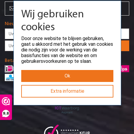
cookies
info@creoserver.com
Door onze website te blijven gebruiken,
gaat u akkoord met het gebruik van cookies
Nieuwsbrief
die nodig zijn voor de werking van de
basisfuncties van de website en om
gebruikersvoorkeuren op te slaan.
Aanmelden
Ok
Betaalmethodes
Extra informatie
9,8