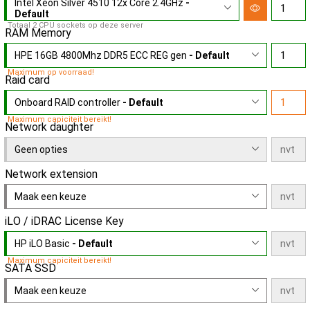
Intel Xeon Silver 4510 12x Core 2.4GHz
-
Default
Totaal 2 CPU sockets op deze server
RAM Memory
HPE 16GB 4800Mhz DDR5 ECC REG gen
- Default
Maximum op voorraad!
Raid card
Onboard RAID controller
- Default
Maximum capiciteit bereikt!
Network daughter
Geen opties
Network extension
Maak een keuze
iLO / iDRAC License Key
HP iLO Basic
- Default
Maximum capiciteit bereikt!
SATA SSD
Maak een keuze