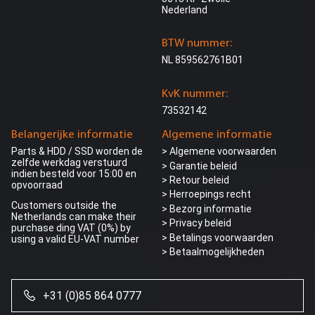
Nederland
BTW nummer:
NL 859562761B01
KvK nummer:
73532142
Belangerijke informatie
Algemene informatie
Parts & HDD / SSD worden de
> Algemene voorwaarden
zelfde werkdag verstuurd
> Garantie beleid
indien besteld voor 15:00 en
> Retour beleid
opvoorraad
> Herroepings recht
Customers outside the
> Bezorg informatie
Netherlands can make their
>
Privacy beleid
purchase ding VAT (0%) by
> Betalings voorwaarden
using a valid EU-VAT number
> Betaalmogelijkheden
Wij gebruiken
+31 (0)85 864 0777