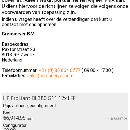
boven in). Alleen via dit portaal nemen wij een RMA aan.
U dient hiervoor de richtlijnen te volgen die volgens onze
voorwaarden van toepassing zijn.
Indien u vragen heeft over de verzendingen dan kunt u
contact met ons opnemen.
Creoserver B.V
Bezoekadres:
Paxtonstraat 23
8013 RP Zwolle
Nederland
Telefoonnummer:
+31 (0) 85 864 0777
( 09.00 - 17.30 )
E-mailadres:
sales@creoserver.com
HP ProLiant DL380 G11 12x LFF
Prijs actueel geconfigureerd
Base:
€6,914.95
excl.
incl: €8,367.09
Configurator: