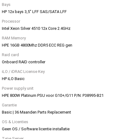
Bays
HP 12x bays 3,5" LFF SAS/SATA LFF
Processor
Intel Xeon Silver 4510 12x Core 2.4GHz
RAM Memory
HPE 16GB 4800Mhz DDR5 ECC REG gen
Raid card
Onboard RAID controller
iLO / iDRAC License Key
HP iLO Basic
Power supply unit
HPE 800W Platinum PSU voor G10+/G11 P/N: P38995-B21
Garantie
Basic | 36 Maanden Parts Replacement
OS & Licenties
Geen OS / Software licentie installatie
Type Server