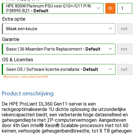
HPE 800W Platinum PSU voor G10+/G11 P/N:
P38995-B21
- Default
Extra optie
Maak een keuze
Garantie
Basic | 36 Maanden Parts Replacement
- Default
OS & Licenties
Geen OS / Software licentie installatie
- Default
Maximum capiciteit bereikt!
Product omschrijving:
De HPE ProLiant DL360 Gen11-server is een
rackgeoptimaliseerde 1U dichte oplossing die uitzonderlijke
rekencapaciteit biedt, een verbeterde hoge datasnelheid en
geheugendiepte met 2P-computervermogen. Aangedreven
door 4th Gen Intel® Xeon® Scalable-processors met tot 60
kernen, verhoogde geheugenbandbreedte, tot 8 TB geheugen