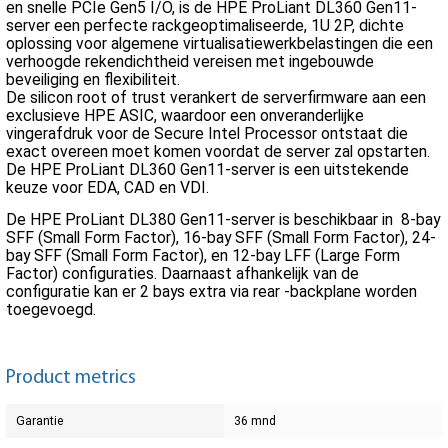
en snelle PCIe Gen5 I/O, is de HPE ProLiant DL360 Gen11-
server een perfecte rackgeoptimaliseerde, 1U 2P, dichte
oplossing voor algemene virtualisatiewerkbelastingen die een
verhoogde rekendichtheid vereisen met ingebouwde
beveiliging en flexibiliteit.
De silicon root of trust verankert de serverfirmware aan een
exclusieve HPE ASIC, waardoor een onveranderlijke
vingerafdruk voor de Secure Intel Processor ontstaat die
exact overeen moet komen voordat de server zal opstarten.
De HPE ProLiant DL360 Gen11-server is een uitstekende
keuze voor EDA, CAD en VDI.
De HPE ProLiant DL380 Gen11-server is beschikbaar in 8-bay
SFF (Small Form Factor), 16-bay SFF (Small Form Factor), 24-
bay SFF (Small Form Factor), en 12-bay LFF (Large Form
Factor) configuraties. Daarnaast afhankelijk van de
configuratie kan er 2 bays extra via rear -backplane worden
toegevoegd.
Product metrics
Garantie
36 mnd