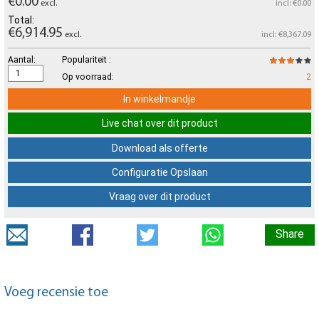
€0.00
excl.
incl: €0.00
Total:
€6,914.95
excl.
incl: €8,367.09
Aantal:
Populariteit :
Op voorraad:
2
In winkelmandje
Live chat over dit product
Download als offerte
Configuratie Opslaan
Vraag over dit product
Share
Voeg recensie toe