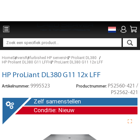
Onderdelen voor 15:00 besteld, zelfde dag verzonden
Home
Servers
Refurbished HP servers
HP Proliant DL380
HP Proliant DL380 G11 LFF
HP ProLiant DL380 G11 12x LFF
HP ProLiant DL380 G11 12x LFF
9995523
P52560-421 /
Artikelnummer:
Productnummer:
P52562-421
Zelf samenstellen
Conditie: Nieuw