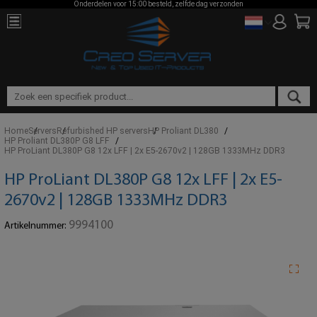
Onderdelen voor 15:00 besteld, zelfde dag verzonden
Home
Servers
Refurbished HP servers
HP Proliant DL380
HP Proliant DL380P G8 LFF
HP ProLiant DL380P G8 12x LFF | 2x E5-2670v2 | 128GB 1333MHz DDR3
HP ProLiant DL380P G8 12x LFF | 2x E5-
2670v2 | 128GB 1333MHz DDR3
9994100
Artikelnummer: