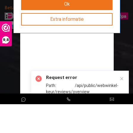
Ok
Betaalmethodes
Extra informatie
9,8
Request error
Path: /api/public/webwinkel-
keur/reviews/overview
CreoServer © 2026 All rights reserved
Sitemap