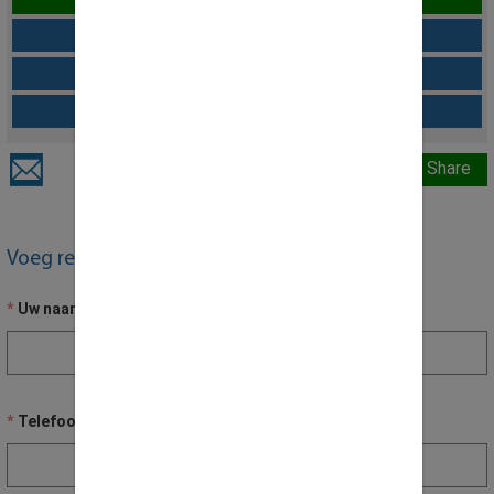
Download als offerte
Configuratie Opslaan
Vraag over dit product
Share
Voeg recensie toe
Uw naam
Telefoon nummer