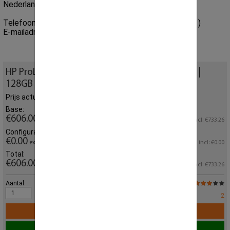
Nederland
Telefoonnummer:
+31 (0) 85 864 0777
( 09.00 - 17.30 )
E-mailadres:
sales@creoserver.com
HP ProLiant DL380P G8 12x LFF | 2x E5-2670v2 |
128GB 1333MHz DDR3
Prijs actueel geconfigureerd
Base:
€606.00
excl.
incl: €733.26
Configurator:
€0.00
excl.
incl: €0.00
Total:
€606.00
excl.
incl: €733.26
Aantal:
Populariteit :
Op voorraad:
2
In winkelmandje
Live chat over dit product