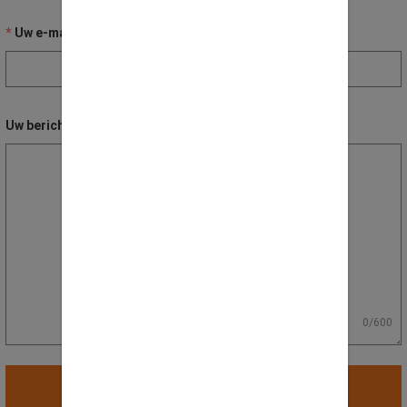
Uw e-mail adres
Uw bericht / vraag
0/600
Verstuur bericht