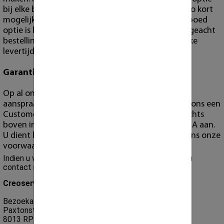
bij elke bestelling in te zetten om op deze wijze zo kort
mogelijke bestelling/levertijd af te dwingen. De spoed
optie is bedoeld voor spoed gevallen. Men wordt geacht
bestelling op tijd te maken volgens de gebruikelijke
levertijden.
Garantie
Op al onze producten geld garantie. Echter wilt u
aanspraak maken op garantie, dan dient u wel bij ons een
Customer Portal account te hebben ("register" rechts
boven in). Alleen via dit portaal nemen wij een RMA aan.
U dient hiervoor de richtlijnen te volgen die volgens onze
voorwaarden van toepassing zijn.
Indien u vragen heeft over de verzendingen dan kunt u
contact met ons opnemen.
Creoserver B.V
Bezoekadres:
Paxtonstraat 23
8013 RP Zwolle