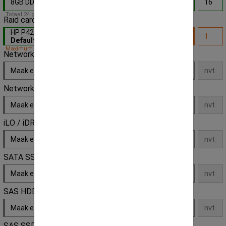
8GB DDR3 1600MHz 12800R ECC gen.
- Default
Totaal 24 geheugensloten op deze server
Raid card
HP P420i 1GB Smart array - P/N:610674-001
-
Default
Maximum capiciteit bereikt!
Network daughter
Maak een keuze
Network extension
Maak een keuze
iLO / iDRAC License Key
Maak een keuze
SATA SSD
Maak een keuze
SAS HDD
Maak een keuze
SAS SSD