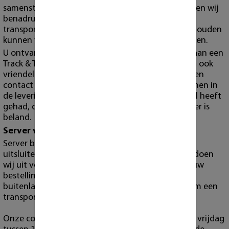
samenstellen en testen van de producten. Wel willen wij
benadrukken dat de levertijd afhangt van de
transporteur, en dat wij niet verantwoordelijk gehouden
kunnen worden voor eventuele vertragingen bij hen.
U ontvangt voor bestellingen welke via de post gaan een
Track & Trace code in uw mail. Wij verzoeken u dan ook
vriendelijk om deze in de gaten te houden en alleen
contact met ons op te nemen wanneer er problemen in
de levering zijn. Wanneer u geen Track & Trace mail heeft
gehad, dan kan het zijn dat deze in uw spam folder is
beland.
Server verzending
Server bestellingen en grote orders bezorgen wij
uitsluitend zelf via onze eigen bezorgservice. Dit doen
wij uit voorzorgsmaatregel ter bescherming van uw
bestelling. Alleen op hoge uitzondering of bij
buitenlandse bestellingen zijn wij genoodzaakt om een
transportdienst te gebruiken.
Onze collega bezorgt elke week op donderdag en vrijdag