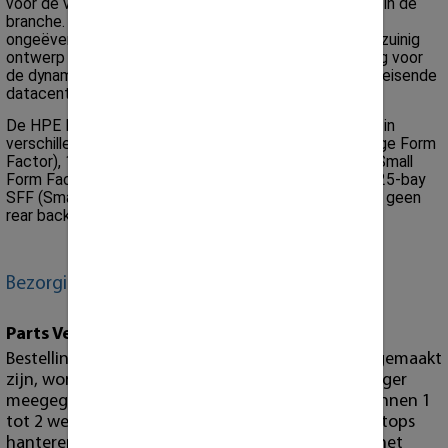
voor de volgende generatie 2U 2-socket rack servers in de
branche. Met verbeterde configuratieflexibiliteit,
ongeëvenaarde prestaties en toonaangevend energiezuinig
ontwerp biedt de DL380p Gen8 de perfecte oplossing voor
de dynamische rekencapaciteitsvereisten van de veeleisende
datacenters van vandaag.
De HPE ProLiant DL380P Gen8-server is beschikbaar in
verschillende configuraties, waaronder 8-bay LFF (Large Form
Factor), 12-bay LFF (Large Form Factor), 8-bay SFF (Small
Form Factor), 16-bay SFF (Small Form Factor), en de 25-bay
SFF (Small Form Factor). Er zijn voor de DL380P Gen8 geen
rear backplane uitbreidingen mogelijk.
Bezorging / Garantie
Parts Verzendingen
Bestellingen van losse onderdelen die voor 15:00 gemaakt
zijn, worden dezelfde dag nog met de post bezorger
meegegeven. U heeft uw bestelling vervolgens binnen 1
tot 2 werkdagen in huis. Voor workstations, en laptops
hanteren wij langere lever tijden in verband met het