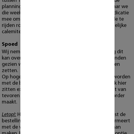
tussen 11:00 en 18:00 uur. Hiervoor verzenden wij de
planning de woensdag ervoor naar alle klanten waar we
die week bezorgen. Wij geven echter
geen
tijds indicatie
mee omdat er te veel variablen meespelen zoals de te
rijden route, het verkeer, het weer, of andere dergelijke
calemiteiten.
Spoed
Wij nemen spoed gevallen aan mits onze planning dit
kan overzien. Hiervoor zijn wel extra kosten verbonden
gezien wij actieve orders hiervoor op pauze moeten
zetten.
Op hoge uitzondering kan dit ook gecombineert worden
met de bezorging buiten de reguliere dagen. Oook hier
zitten extra kosten aan verbonden. Ook dient u dit van
tevoren met ons te communiceren voordat u de order
maakt.
Letop!:
Het is absoluut NIET de bedoeling dat u eerst de
bestelling maakt, en u vervolgens er ons over informeert
met de verwachting dat we het ook met spoed gaan
maken. Het is ook NIET de bedoeling om de spoed optie