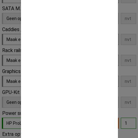
SATA M.2 SSD
Geen opties
Caddies / Trays
Maak een keuze
Rack rails
Maak een keuze
Graphics card
Maak een keuze
GPU-Kit
Geen opties
Power supply unit
HP ProLiant 750W G6/G7/G8 PSU
- Default
Extra optie