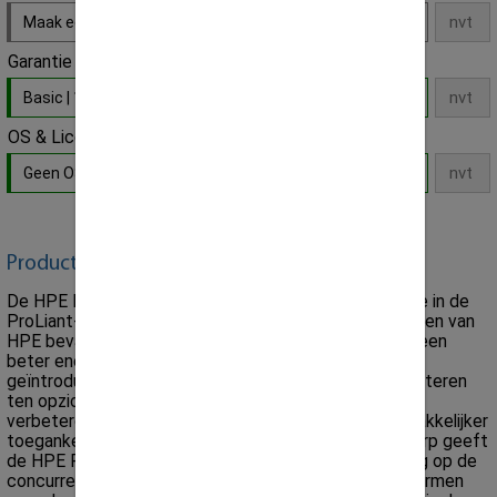
Maak een keuze
Garantie
Basic | 12 Maanden Parts Replacement
- Default
OS & Licenties
Geen OS / Software licentie installatie
- Default
Product omschrijving:
De HPE ProLiant DL380p Gen8-servers zijn de eerste in de
ProLiant-serie die de 3D-array van temperatuursensoren van
HPE bevatten, wat zorgt voor een betere koeling en een
beter energieverbruik. HPE's SmartMemory is ook
geïntroduceerd om de prestaties met 16,6% te verbeteren
ten opzichte van standaard geheugenmodules. Met
verbeterde configuratieopties, een veelheid aan gemakkelijker
toegankelijke beheertools en zijn klantgerichte ontwerp geeft
de HPE ProLiant DL380p Gen8-server een voorsprong op de
concurrentie. De HP ProLiant DL380p Gen8 zet de normen