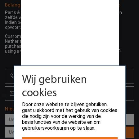
Belangerijke informatie
Algemene informatie
Parts & HDD / SSD worden de
> Algemene voorwaarden
zelfde werkdag verstuurd
> Garantie beleid
indien besteld voor 15:00 en
> Retour beleid
opvoorraad
> Herroepings recht
Customers outside the
> Bezorg informatie
Netherlands can make their
>
Privacy beleid
purchase ding VAT (0%) by
> Betalings voorwaarden
using a valid EU-VAT number
> Betaalmogelijkheden
+31 (0)85 864 0777
Wij gebruiken
cookies
info@creoserver.com
Door onze website te blijven gebruiken,
Nieuwsbrief
gaat u akkoord met het gebruik van cookies
die nodig zijn voor de werking van de
basisfuncties van de website en om
gebruikersvoorkeuren op te slaan.
Aanmelden