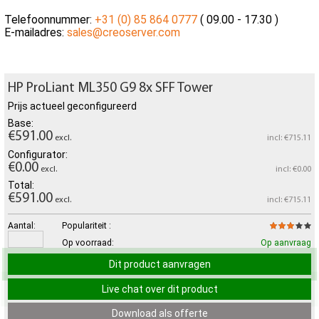
Telefoonnummer:
+31 (0) 85 864 0777
( 09.00 - 17.30 )
E-mailadres:
sales@creoserver.com
HP ProLiant ML350 G9 8x SFF Tower
Prijs actueel geconfigureerd
Base:
€591.00
excl.
incl: €715.11
Configurator:
€0.00
excl.
incl: €0.00
Total:
€591.00
excl.
incl: €715.11
Aantal:
Populariteit :
Op voorraad:
Op aanvraag
Dit product aanvragen
Live chat over dit product
Download als offerte