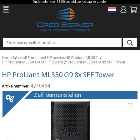
Onderdelen voor 15:00 besteld, zelfde dag verzonden
Home
Servers
Refurbished HP servers
HP Proliant ML350
HP Proliant ML350 G9 SFF (Tower)
HP ProLiant ML350 G9 8x SFF Tower
HP ProLiant ML350 G9 8x SFF Tower
4276464
Artikelnummer:
Zelf samenstellen