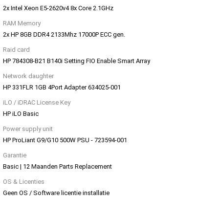
2x Intel Xeon E5-2620v4 8x Core 2.1GHz
RAM Memory
2x HP 8GB DDR4 2133Mhz 17000P ECC gen.
Raid card
HP 784308-B21 B140i Setting FIO Enable Smart Array
Network daughter
HP 331FLR 1GB 4Port Adapter 634025-001
iLO / iDRAC License Key
HP iLO Basic
Power supply unit
HP ProLiant G9/G10 500W PSU - 723594-001
Garantie
Basic | 12 Maanden Parts Replacement
OS & Licenties
Geen OS / Software licentie installatie