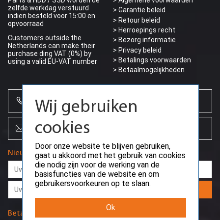
zelfde werkdag verstuurd
> Garantie beleid
indien besteld voor 15:00 en
> Retour beleid
opvoorraad
> Herroepings recht
Customers outside the
> Bezorg informatie
Netherlands can make their
>
Privacy beleid
purchase ding VAT (0%) by
> Betalings voorwaarden
using a valid EU-VAT number
> Betaalmogelijkheden
+31 (0)85 864 0777
Wij gebruiken
cookies
info@creoserver.com
Door onze website te blijven gebruiken,
Nieuwsbrief
gaat u akkoord met het gebruik van cookies
die nodig zijn voor de werking van de
basisfuncties van de website en om
gebruikersvoorkeuren op te slaan.
Aanmelden
Ok
Betaalmethodes