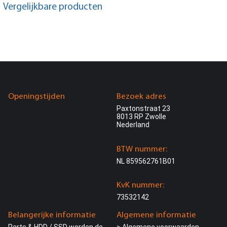
Vergelijkbare producten
Openingstijden
Bezoek adres
Paxtonstraat 23
8013 RP Zwolle
Nederland
BTW nummer:
NL 859562761B01
KvK nummer:
73532142
Belangerijke informatie
Algemene informatie
Parts & HDD / SSD worden de
> Algemene voorwaarden