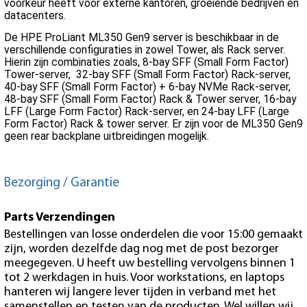
voorkeur heeft voor externe kantoren, groeiende bedrijven en
datacenters.
De HPE ProLiant ML350 Gen9 server is beschikbaar in de
verschillende configuraties in zowel Tower, als Rack server.
Hierin zijn combinaties zoals, 8-bay SFF (Small Form Factor)
Tower-server, 32-bay SFF (Small Form Factor) Rack-server,
40-bay SFF (Small Form Factor) + 6-bay NVMe Rack-server,
48-bay SFF (Small Form Factor) Rack & Tower server, 16-bay
LFF (Large Form Factor) Rack-server, en 24-bay LFF (Large
Form Factor) Rack & tower server. Er zijn voor de ML350 Gen9
geen rear backplane uitbreidingen mogelijk.
Bezorging / Garantie
Parts Verzendingen
Bestellingen van losse onderdelen die voor 15:00 gemaakt
zijn, worden dezelfde dag nog met de post bezorger
meegegeven. U heeft uw bestelling vervolgens binnen 1
tot 2 werkdagen in huis. Voor workstations, en laptops
hanteren wij langere lever tijden in verband met het
samenstellen en testen van de producten. Wel willen wij