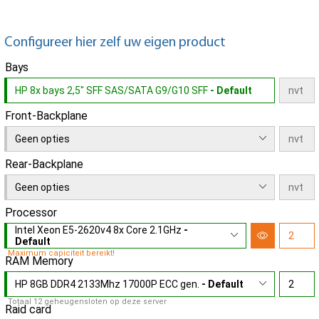
Configureer hier zelf uw eigen product
Bays
HP 8x bays 2,5" SFF SAS/SATA G9/G10 SFF
- Default
Front-Backplane
Geen opties
Rear-Backplane
Geen opties
Processor
Intel Xeon E5-2620v4 8x Core 2.1GHz
-
Default
Maximum capiciteit bereikt!
RAM Memory
HP 8GB DDR4 2133Mhz 17000P ECC gen.
- Default
Totaal 12 geheugensloten op deze server
Raid card