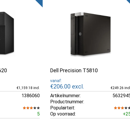
620
Dell Precision T5810
vanaf:
€206.00
excl.
€1,159.18 incl.
€249.26 incl
1386060
Artikelnummer:
563294
Productnummer:
Populairteit:
5
Op voorraad:
+2