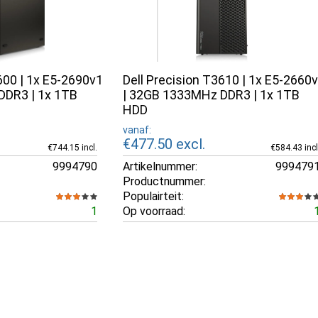
600 | 1x E5-2690v1
Dell Precision T3610 | 1x E5-2660
DDR3 | 1x 1TB
| 32GB 1333MHz DDR3 | 1x 1TB
HDD
vanaf:
€477.50
excl.
€744.15 incl.
€584.43 incl
9994790
Artikelnummer:
999479
Productnummer:
Populairteit:
1
Op voorraad: