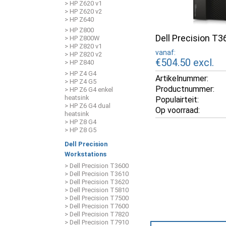
> HP Z620 v1
> HP Z620 v2
> HP Z640
> HP Z800
Dell Precision T3
> HP Z800W
> HP Z820 v1
vanaf:
> HP Z820 v2
€504.50
excl.
> HP Z840
> HP Z4 G4
Artikelnummer:
> HP Z4 G5
Productnummer:
> HP Z6 G4 enkel
heatsink
Populairteit:
> HP Z6 G4 dual
Op voorraad:
heatsink
> HP Z8 G4
> HP Z8 G5
Dell Precision
Workstations
> Dell Precision T3600
> Dell Precision T3610
> Dell Precision T3620
> Dell Precision T5810
> Dell Precision T7500
> Dell Precision T7600
> Dell Precision T7820
> Dell Precision T7910