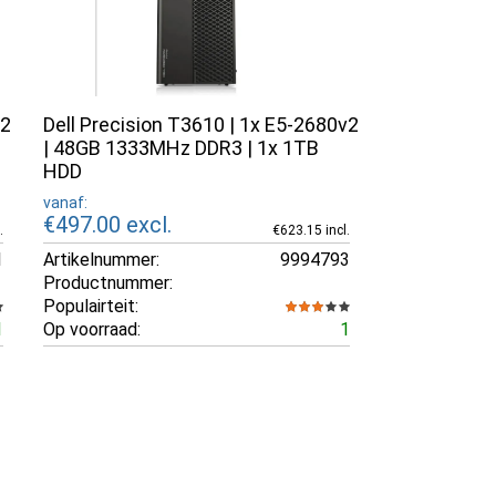
v2
Dell Precision T3610 | 1x E5-2680v2
| 48GB 1333MHz DDR3 | 1x 1TB
HDD
vanaf:
€497.00
excl.
.
€623.15 incl.
1
Artikelnummer:
9994793
Productnummer:
Populairteit:
1
Op voorraad:
1