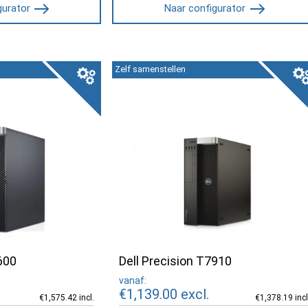
gurator
Naar configurator
Zelf samenstellen
600
Dell Precision T7910
vanaf:
€1,139.00
excl.
€1,575.42 incl.
€1,378.19 incl