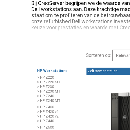
Bij CreoServer begrijpen we de waarde van
Dell workstations aan. Deze krachtige mach
staat om te profiteren van de betrouwbaar
onze refurbished Dell workstations invest
keuze voor prestaties en waarde met Creo
Sorteren op:
HP Workstations
Zelf samenstellen
> HP Z220
> HP Z220 MT
> HP Z230
> HP Z230 MT
> HP Z240
> HP Z240 MT
> HP Z400
> HP Z420 v1
> HP Z420 v2
> HP Z440
> HP Z600