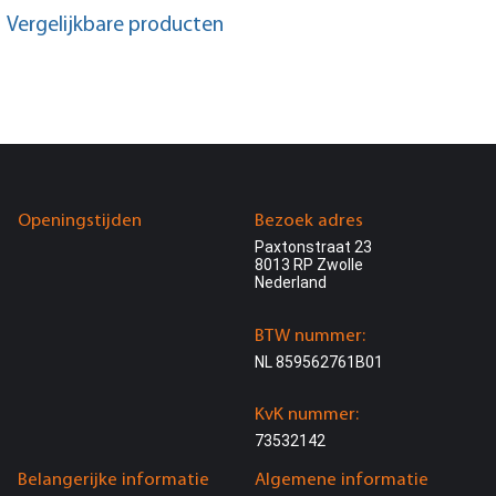
Vergelijkbare producten
Openingstijden
Bezoek adres
Paxtonstraat 23
8013 RP Zwolle
Nederland
BTW nummer:
NL 859562761B01
KvK nummer:
73532142
Belangerijke informatie
Algemene informatie