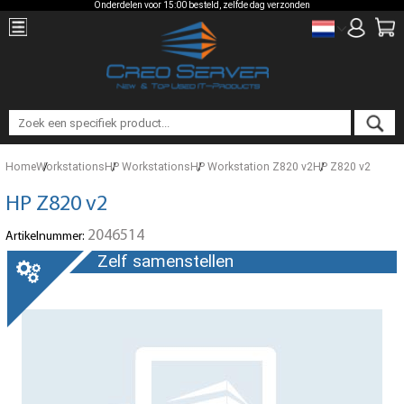
Onderdelen voor 15:00 besteld, zelfde dag verzonden
Home
Workstations
HP Workstations
HP Workstation Z820 v2
HP Z820 v2
HP Z820 v2
2046514
Artikelnummer:
Zelf samenstellen