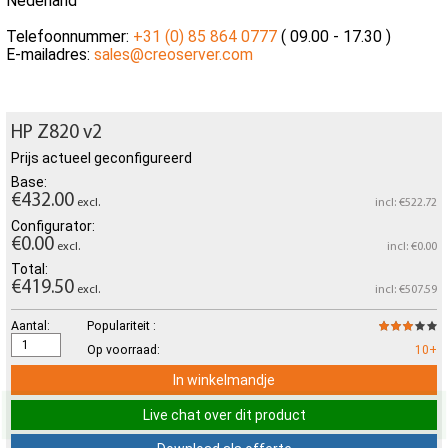
Nederland
Telefoonnummer:
+31 (0) 85 864 0777
( 09.00 - 17.30 )
E-mailadres:
sales@creoserver.com
HP Z820 v2
Prijs actueel geconfigureerd
Base:
€432.00
excl.
incl: €522.72
Configurator:
€0.00
excl.
incl: €0.00
Total:
€419.50
excl.
incl: €507.59
Aantal:
Populariteit :
Op voorraad:
10+
In winkelmandje
Live chat over dit product