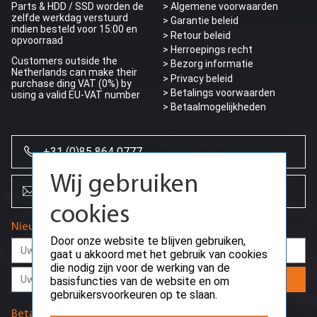
Parts & HDD / SSD worden de
> Algemene voorwaarden
zelfde werkdag verstuurd
> Garantie beleid
indien besteld voor 15:00 en
> Retour beleid
opvoorraad
> Herroepings recht
Customers outside the
> Bezorg informatie
Netherlands can make their
>
Privacy beleid
purchase ding VAT (0%) by
> Betalings voorwaarden
using a valid EU-VAT number
> Betaalmogelijkheden
+31 (0)85 864 0777
Wij gebruiken
info@creoserver.com
cookies
Nieuwsbrief
Door onze website te blijven gebruiken,
gaat u akkoord met het gebruik van cookies
die nodig zijn voor de werking van de
Aanmelden
basisfuncties van de website en om
gebruikersvoorkeuren op te slaan.
Betaalmethodes