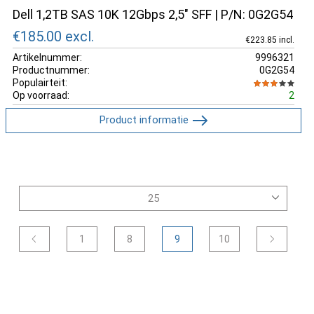
Dell 1,2TB SAS 10K 12Gbps 2,5" SFF | P/N: 0G2G54
€185.00
excl.
€223.85 incl.
Artikelnummer:
9996321
Productnummer:
0G2G54
Populairteit:
Op voorraad:
2
Product informatie
1
8
9
10