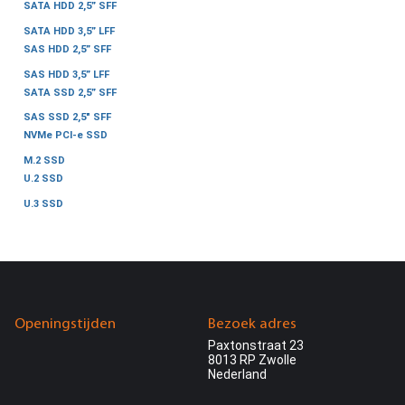
SATA HDD 2,5” SFF
SATA HDD 3,5” LFF
SAS HDD 2,5” SFF
SAS HDD 3,5” LFF
SATA SSD 2,5” SFF
SAS SSD 2,5" SFF
NVMe PCI-e SSD
M.2 SSD
U.2 SSD
U.3 SSD
Openingstijden
Bezoek adres
Paxtonstraat 23
8013 RP Zwolle
Nederland