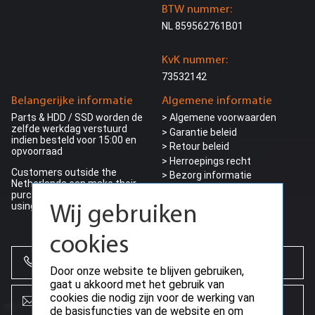
BTW nummer:
NL 859562761B01
KvK nummer:
73532142
Belangerijke informatie
Algemene informatie
Parts & HDD / SSD worden de
> Algemene voorwaarden
zelfde werkdag verstuurd
> Garantie beleid
indien besteld voor 15:00 en
> Retour beleid
opvoorraad
> Herroepings recht
Customers outside the
> Bezorg informatie
Netherlands can make their
>
Privacy beleid
purchase ding VAT (0%) by
> Betalings voorwaarden
using a valid EU-VAT number
Wij gebruiken
> Betaalmogelijkheden
cookies
+31 (0)85 864 0777
Door onze website te blijven gebruiken,
gaat u akkoord met het gebruik van
cookies die nodig zijn voor de werking van
info@creoserver.com
de basisfuncties van de website en om