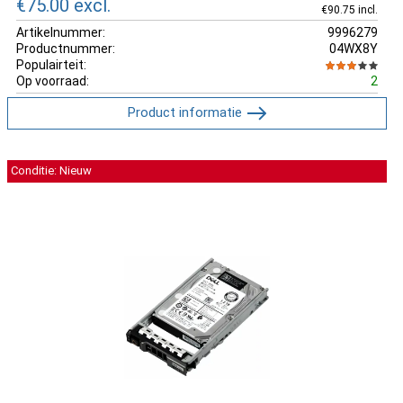
€75.00
excl.
€90.75 incl.
Artikelnummer:
9996279
Productnummer:
04WX8Y
Populairteit:
Op voorraad:
2
Product informatie
Conditie: Nieuw