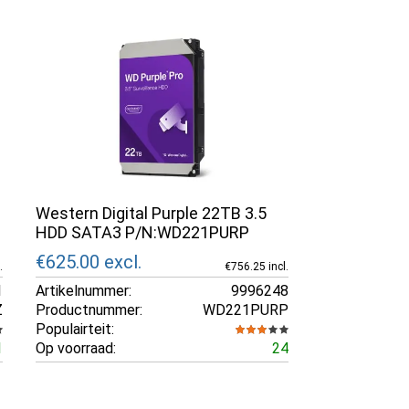
Western Digital Purple 22TB 3.5
HDD SATA3 P/N:WD221PURP
€625.00
excl.
.
€756.25 incl.
1
Artikelnummer:
9996248
Z
Productnummer:
WD221PURP
Populairteit:
1
Op voorraad:
24