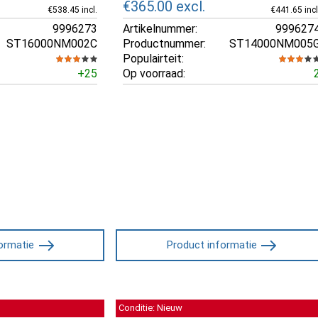
€365.00
excl.
€538.45 incl.
€441.65 incl
9996273
Artikelnummer:
999627
ST16000NM002C
Productnummer:
ST14000NM005
Populairteit:
+25
Op voorraad:
ormatie
Product informatie
Conditie: Nieuw