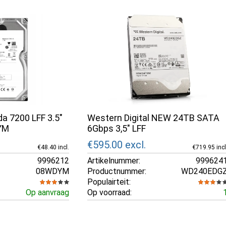
a 7200 LFF 3.5"
Western Digital NEW 24TB SATA
YM
6Gbps 3,5" LFF
€595.00
excl.
€48.40 incl.
€719.95 incl
9996212
Artikelnummer:
999624
08WDYM
Productnummer:
WD240EDG
Populairteit:
Op aanvraag
Op voorraad: