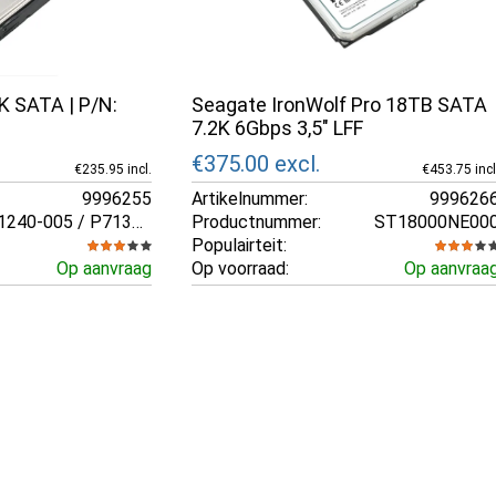
K SATA | P/N:
Seagate IronWolf Pro 18TB SATA
7.2K 6Gbps 3,5" LFF
€375.00
excl.
€235.95 incl.
€453.75 incl
9996255
Artikelnummer:
999626
P71240-005 / P71317-565
Productnummer:
ST18000NE00
Populairteit:
Op aanvraag
Op voorraad:
Op aanvraa