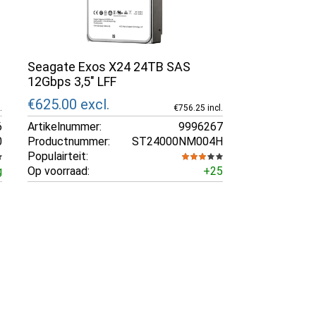
Seagate Exos X24 24TB SAS
12Gbps 3,5" LFF
€625.00
excl.
.
€756.25 incl.
6
Artikelnummer:
9996267
0
Productnummer:
ST24000NM004H
Populairteit:
g
Op voorraad:
+25