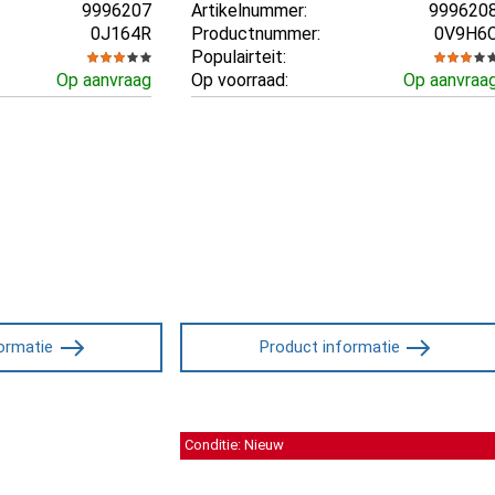
9996207
Artikelnummer:
999620
0J164R
Productnummer:
0V9H6
Populairteit:
Op aanvraag
Op voorraad:
Op aanvraa
ormatie
Product informatie
Conditie: Nieuw