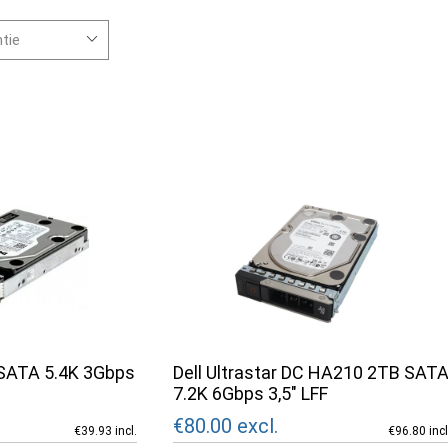
 SATA 5.4K 3Gbps
Dell Ultrastar DC HA210 2TB SAT
7.2K 6Gbps 3,5" LFF
€80.00
excl.
€39.93 incl.
€96.80 incl