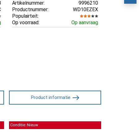
8
Artikelnummer:
9996210
C
Productnummer:
WD10EZEX
Populairteit:
g
Op voorraad:
Op aanvraag
Product informatie
Conditie: Nieuw