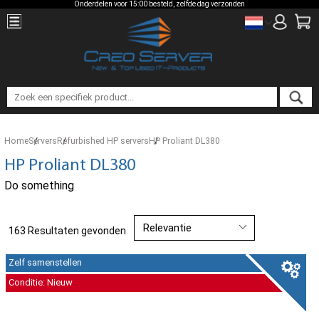
Onderdelen voor 15:00 besteld, zelfde dag verzonden
Home
Servers
Refurbished HP servers
HP Proliant DL380
HP Proliant DL380
Do something
163 Resultaten gevonden
Zelf samenstellen
Conditie: Nieuw