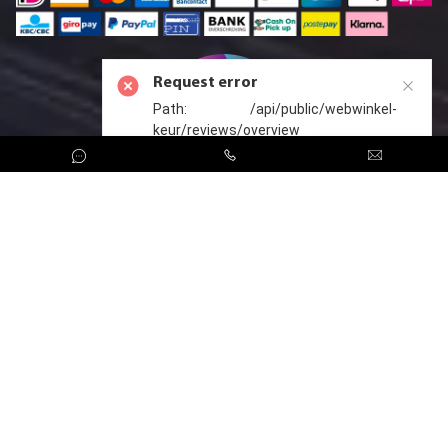
> Dell R670 SFF
> Dell R710 SFF
> Dell R710 LFF
> Dell R720 SFF
Request error
> Dell R720 LFF
> Dell R720XD SFF
Path: /api/public/webwinkel-
> Dell R720XD LFF
keur/reviews/overview
> Dell R730 SFF
> Dell R730 LFF
> Dell R730XD SFF
> Dell R730XD LFF
> Dell R740 SFF
> Dell R740 LFF
> Dell R740XD SFF
> Dell R740XD LFF
> Dell R740XD2 LFF
CreoServer © 2026 All rights reserved
Sitemap
> Dell R750 SFF
> Dell R750xs SFF
> Dell R750xs LFF
> Dell R760 SFF
> Dell R760 LFF
> Dell R760XD2 LFF
> Dell R770 SFF
> Dell R820 SFF
> Dell R940 SFF
Dell PowerEdge Tower Servers