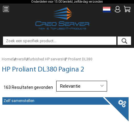
Onderdelen voor 15:00 besteld, zelfde dag verzonden
Home
Servers
Refurbished HP servers
HP Proliant DL380
HP Proliant DL380 Pagina 2
163 Resultaten gevonden
Zelf samenstellen