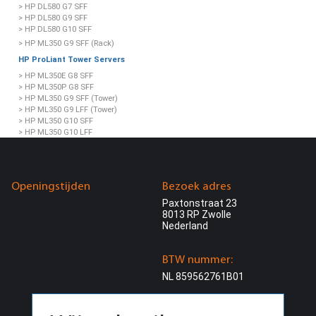
> HP DL580 G7 SFF
> HP DL580 G9 SFF
> HP DL580 G10 SFF
> HP ML350 G9 SFF (Rack)
HP ProLiant Tower Servers
> HP ML350E G8 SFF
> HP ML350P G8 SFF
> HP ML350 G9 SFF (Tower)
> HP ML350 G9 LFF (Tower)
> HP ML350 G10 SFF
> HP ML350 G10 LFF
> HP ML350 G11 SFF
> HP ML350 G11 LFF
> HP ML110 G10 LFF
> HP ML110 G10 SFF
Openingstijden
Bezoek adres
> HP ML110 G11 LFF
Paxtonstraat 23
HP ProLiant AMD Servers
8013 RP Zwolle
> HP DL325 G10 NVMe SFF
Nederland
> HP DL365 G10 Plus SFF
> HP DL385 G10 Plus SFF
> HP DL385 G11 SFF
BTW nummer:
HP ProLiant Microservers
NL 859562761B01
> HP Microserver G10+
> HP Microserver G11
KvK nummer: